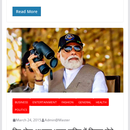
Read More
BUSINESS
ENTERTAINMENT
FASHION
GENERAL
HEALTH
POLITICS
March 24, 2015
Admin@Master