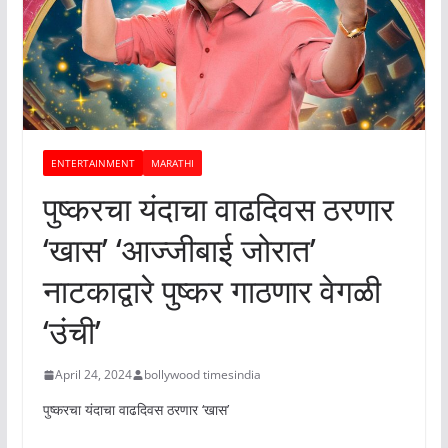
ENTERTAINMENT
MARATHI
पुष्करचा यंदाचा वाढदिवस ठरणार
‘खास’ ‘आज्जीबाई जोरात’
नाटकाद्वारे पुष्कर गाठणार वेगळी
‘उंची’
April 24, 2024
bollywood timesindia
पुष्करचा यंदाचा वाढदिवस ठरणार ‘खास’