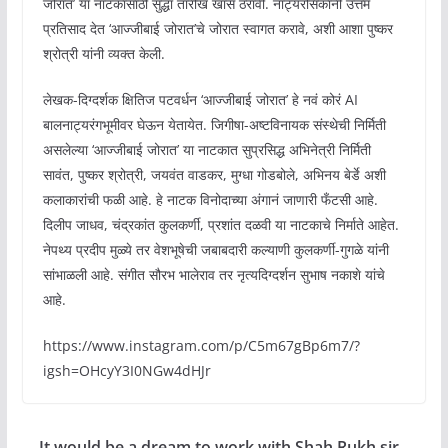
जोरात’ या नाटकासाठी सुद्धा तारीख खास ठरावी. नाट्यरसिकांनी उत्तम
प्रतिसाद देत ‘आज्जीबाई जोरात’चे जोरात स्वागत करावे, अशी आशा पुष्कर
श्रोत्री यांनी व्यक्त केली.
लेखक-दिग्दर्शक क्षितिज पटवर्धन ‘आज्जीबाई जोरात’ हे नवं कोरं AI
बालनाट्यरंगभूमीवर घेऊन येतायेत. जिगीषा-अष्टविनायक संस्थेची निर्मिती
असलेल्या ‘आज्जीबाई जोरात’ या नाटकात सुप्रसिद्ध अभिनेत्री निर्मिती
सावंत, पुष्कर श्रोत्री, जयवंत वाडकर, मुग्धा गोडबोले, अभिनय बेर्डे अशी
कलाकारांची फळी आहे. हे नाटक विनोदाच्या अंगानं जाणारी फँटसी आहे.
दिलीप जाधव, चंद्रकांत कुलकर्णी, प्रशांत दळवी या नाटकाचे निर्माते आहेत.
नेपथ्य प्रदीप मुळ्ये तर वेशभूषेची जबाबदारी कल्याणी कुलकर्णी-गुगळे यांनी
सांभाळली आहे. संगीत सौरभ भालेराव तर नृत्यदिग्दर्शन सुभाष नकाशे यांचे
आहे.
https://www.instagram.com/p/C5m67gBp6m7/?
igsh=OHcyY3I0NGw4dHJr
It would be a dream to work with Shah Rukh sir,