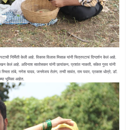
ित्रपटाची निर्मिती केली आहे. विकास विलास मिसाळ यांनी चित्रपटाचं दिग्दर्शन केलं आहे.
लेखन केलं आहे. अविनाश सातोसकर यांनी छायांकन, प्रशांत नाकती, संकेत गुरव यांनी
 स्मिता तांबे, गणेश यादव, जनमेजय तेलंग, तन्वी सावंत, राम पवार, प्रकाश धोत्रे, डॉ.
ंच्या भूमिका आहेत.