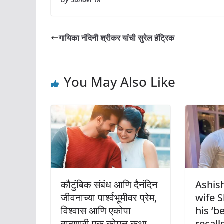
गायिका नंदिनी श्रीकर यांची सुरेल हॅट्रिक
You May Also Like
कौटुंबिक संबंध आणि दैनंदिन
Ashish
जीवनाच्या पार्श्वभूमीवर प्रेम,
wife 
विश्वास आणि एकोपा
his ‘b
वाढणारी एक कोमल कथा
recall