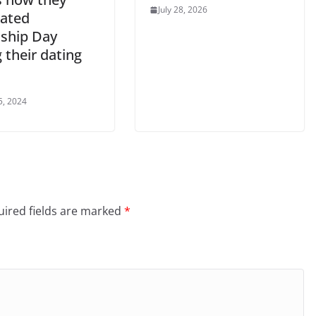
July 28, 2026
rated
dship Day
 their dating
5, 2024
ired fields are marked
*