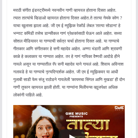
मराठी संगीत इंडस्ट्रीमध्ये नवनवीन गाणी व्हायरल होताना दिसत आहेत.
त्यात तात्यांचे व्हिडाओ व्हायरल होताना दिसत आहेत.ते तात्या नेमके कोण ?
याचा खुलासा झाला आहे. जी एम ई म्युझिक रेकॉर्ड लेबल ‘तात्या सोडाना’ हे
भन्नाट कॉमेडी तसेच डान्सीकल गाणं प्रेक्षकांसाठी घेऊन आले आहेत. सध्या
सोशल मीडियावर या गाण्याची सर्वत्र चर्चा होताना दिसत आहे. या गाण्याचे
गीतकार आणि संगीतकार हे सनी महादेव आहेत. अण्णा भंडारी आणि श्रावणी
काळे हे कलाकार या गाण्यात आहेत. तर हे गाणं गायिका वैष्णवी आदोडे हीने
गायले असून या गाण्यातील रॅप सनी महादेव याने गायलं आहे. शिवाय अविनाश
नलावडे हे या गाण्याचे नृत्यदिग्दर्शक आहेत. जी एम ई म्युझिकवर या आधी
गुलाबी साडी फेम संजू राठोडने गायलेली ‘कायमचा सिंगल आणि मुखडा’ ही दोन
गाणी तुफान व्हायरल झाली होती. या गाण्यांना मिलीयन्स व्ह्यूजपेक्षा अधिक
लोकांनी पाहिले आहे.