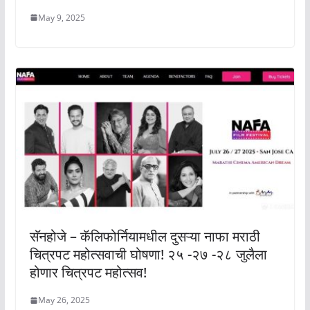
May 9, 2025
सॅनहोजे – कॅलिफोर्नियामधील दुसऱ्या नाफा मराठी
चित्रपट महोत्सवाची घोषणा! २५ -२७ -२८ जुलैला
होणार चित्रपट महोत्सव!
May 26, 2025