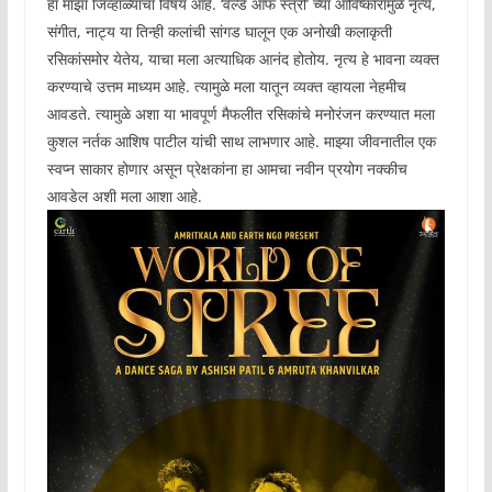
हा माझा जिव्हाळ्याचा विषय आहे. ‘वर्ल्ड ऑफ स्त्री’ च्या आविष्कारामुळे नृत्य,
संगीत, नाट्य या तिन्ही कलांची सांगड घालून एक अनोखी कलाकृती
रसिकांसमोर येतेय, याचा मला अत्याधिक आनंद होतोय. नृत्य हे भावना व्यक्त
करण्याचे उत्तम माध्यम आहे. त्यामुळे मला यातून व्यक्त व्हायला नेहमीच
आवडते. त्यामुळे अशा या भावपूर्ण मैफलीत रसिकांचे मनोरंजन करण्यात मला
कुशल नर्तक आशिष पाटील यांची साथ लाभणार आहे. माझ्या जीवनातील एक
स्वप्न साकार होणार असून प्रेक्षकांना हा आमचा नवीन प्रयोग नक्कीच
आवडेल अशी मला आशा आहे.