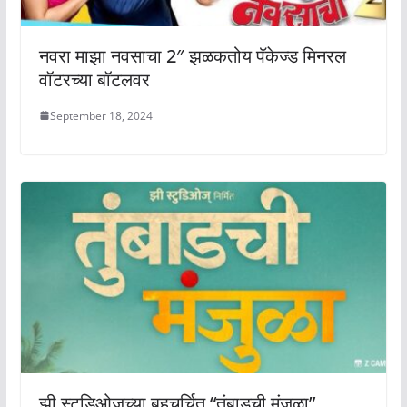
नवरा माझा नवसाचा 2″ झळकतोय पॅकेज्ड मिनरल
वॉटरच्या बॉटलवर
September 18, 2024
झी स्टुडिओजच्या बहुचर्चित “तुंबाडची मंजुळा”