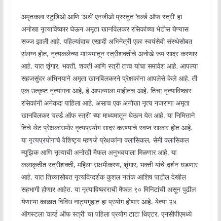
अमृतकला स्टुडिओ आणि ‘अर्थ’ एनजीओ प्रस्तुत ‘वर्ल्ड ऑफ स्त्री’ हा
अनोखा नृत्याविष्कार घेऊन अमृता खानविलकर रसिकांच्या भेटीस येण्यास
सज्ज झाली आहे. पहिल्यांदाच एखादी अभिनेत्री एका स्वयंसेवी संस्थेसोबत
संलग्न होत, नृत्यकलेच्या माध्यमातून स्त्रीशक्तीचे अनोखे रूप सादर करणार
आहे. यात शृंगार, भक्ती, शक्ती आणि स्त्री तत्त्व यांचा समावेश आहे. आपल्या
सहजसुंदर अभिनयाने अमृता खानविलकरने प्रेक्षकांना आपलेसे केले आहे. ती
एक उत्कृष्ट नृत्यांगना आहे, हे आपल्याला माहीतच आहे. तिचा नृत्याविष्कार
रसिकांनी अनेकदा पाहिला आहे. असाच एक अनोखा नृत्य नजराणा अमृता
खानविलकर ‘वर्ल्ड ऑफ स्त्री’ च्या माध्यमातून घेऊन येत आहे. या निमित्ताने
तिचे थेट प्रेक्षकांसमोर नृत्यप्रयोग सादर करण्याचे स्वप्न साकार होत आहे.
या नृत्यप्रयोगाचे वैशिष्ट्य म्हणजे प्रेक्षकांना क्लासिकल, सेमी क्लासिकल
म्युझिक आणि नृत्याची अनोखी मैफल अनुभवयाला मिळणार आहे. या
कलाकृतीत स्त्रीशक्ती, महिला सक्षमीकरण, शृंगार, भक्ती यांचे दर्शन घडणार
आहे. यात तिच्यासोबत नृत्यदिग्दर्शक कुशल नर्तक आशिष पाटील देखील
सहभागी होणार आहेत. या नृत्याविष्काराची मैफल ९० मिनिटांची असून पुढील
येणाऱ्या काळात विविध नाट्यगृहात हा प्रयोग होणार आहे. येत्या २४
ऑगस्टला ‘वर्ल्ड ऑफ स्त्री’ चा पहिला प्रयोग टाटा थिएटर, एनसीपीएमध्ये