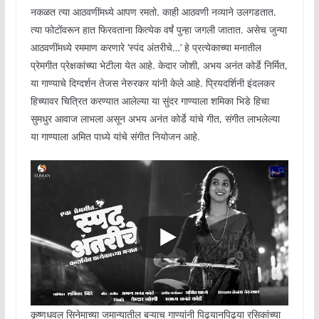
नकळत त्या आठवणींमध्ये आपण रमतो. काही आठवणी नव्याने उलगडतात.
त्या फोटोंवरून हात फिरवताना कित्येक वर्षं पुन्हा जगली जातात. असेच जुन्या
आठवणींमध्ये रममाण करणारे ‘स्पंद अंतरीचे…’ हे प्रत्येकाच्या मनातील
प्रेमगीत प्रेक्षकांच्या भेटीला येत आहे. केदार जोशी, अभय अनंत कोर्डे निर्मित,
या गाण्याचे दिग्दर्शन तेजस नेरुरकर यांनी केले आहे. प्रियदर्शिनी इंदलकर
हिच्यावर चित्रित करण्यात आलेल्या या सुंदर गाण्याला शमिका भिडे हिचा
सुमधुर आवाज लाभला असून अभय अनंत कोर्डे यांचे गीत, संगीत लाभलेल्या
या गाण्याला अमित पाध्ये यांचे संगीत नियोजन आहे.
कृष्णधवल सिनेमाच्या जमान्यातील बऱ्याच गाण्यांनी पिढ्यानपिढ्या रसिकांच्या