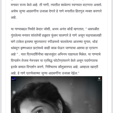
मनावर राज्य केले आहे. ती गाणी, त्यातील साधेपणा स्वप्नवत वाटणारा असतो.
असेच जुन्या आठवणींना उजाळा देणारे हे गाणे मनातील हितगूज व्यक्त करणारे
आहे.
या गाण्याबद्दल निर्माते केदार जोशी, अभय अनंत कोर्डे म्हणतात, ” धावपळीत
गुंतलेल्या मनावर शांततेची हळुवार फुंकर घालणारे हे गाणे असून घड्याळालाही
मागे टाकेल इतक्या सुपरफास्ट स्पीडमध्ये चाललेल्या आजच्या युगात, थोडं
थांबवून कृष्णधवल छटांमध्ये काही काळ घेऊन जाण्याचा आमचा हा प्रयत्न
आहे ” . यात प्रियदर्शिनीचा सहजसुंदर अभिनय पाहायला मिळेल. या गाण्याचे
दिग्दर्शन तेजस नेरुरकर या प्रसिद्ध फोटोग्राफरने केले असून पदार्पणातच
इतके कमाल दिग्दर्शन करणे, निश्चितच कौतुकास्पद आहे. आम्हाला खात्री
आहे. हे गाणे प्रत्येकाच्या जुन्या आठवणींना उजाळा देईल.”