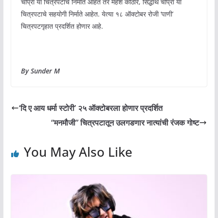
चोप्रा या चित्रपटाचे निर्माते आहेत तर महेश कोठारे, सिद्धार्थ चोप्रा या
चित्रपटाचे सहयोगी निर्माते आहेत. येत्या १८ ऑक्टोबर रोजी ‘पाणी’
चित्रपटगृहात प्रदर्शित होणार आहे.
By Sunder M
‘दि ए आय धर्मा स्टोरी’ २५ ऑक्टोबरला होणार प्रदर्शित
“मनमौजी” चित्रपटातून उलगडणार नात्यांची रंजक गोष्ट
You May Also Like