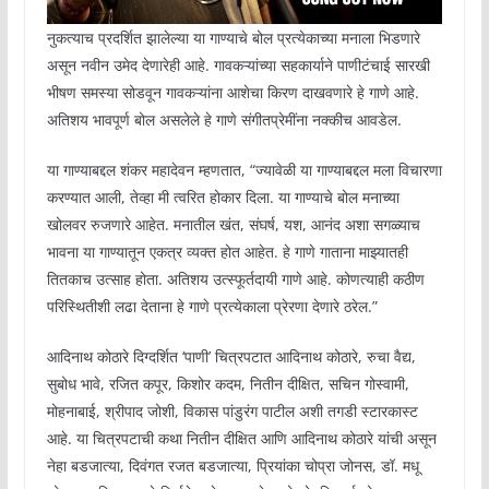
नुकत्याच प्रदर्शित झालेल्या या गाण्याचे बोल प्रत्येकाच्या मनाला भिडणारे
असून नवीन उमेद देणारेही आहे. गावकऱ्यांच्या सहकार्याने पाणीटंचाई सारखी
भीषण समस्या सोडवून गावकऱ्यांना आशेचा किरण दाखवणारे हे गाणे आहे.
अतिशय भावपूर्ण बोल असलेले हे गाणे संगीतप्रेमींना नक्कीच आवडेल.
या गाण्याबद्दल शंकर महादेवन म्हणतात, “ज्यावेळी या गाण्याबद्दल मला विचारणा
करण्यात आली, तेव्हा मी त्वरित होकार दिला. या गाण्याचे बोल मनाच्या
खोलवर रुजणारे आहेत. मनातील खंत, संघर्ष, यश, आनंद अशा सगळ्याच
भावना या गाण्यातून एकत्र व्यक्त होत आहेत. हे गाणे गाताना माझ्यातही
तितकाच उत्साह होता. अतिशय उत्स्फूर्तदायी गाणे आहे. कोणत्याही कठीण
परिस्थितीशी लढा देताना हे गाणे प्रत्येकाला प्रेरणा देणारे ठरेल.”
आदिनाथ कोठारे दिग्दर्शित ‘पाणी’ चित्रपटात आदिनाथ कोठारे, रुचा वैद्य,
सुबोध भावे, रजित कपूर, किशोर कदम, नितीन दीक्षित, सचिन गोस्वामी,
मोहनाबाई, श्रीपाद जोशी, विकास पांडुरंग पाटील अशी तगडी स्टारकास्ट
आहे. या चित्रपटाची कथा नितीन दीक्षित आणि आदिनाथ कोठारे यांची असून
नेहा बडजात्या, दिवंगत रजत बडजात्या, प्रियांका चोप्रा जोनस, डॉ. मधू