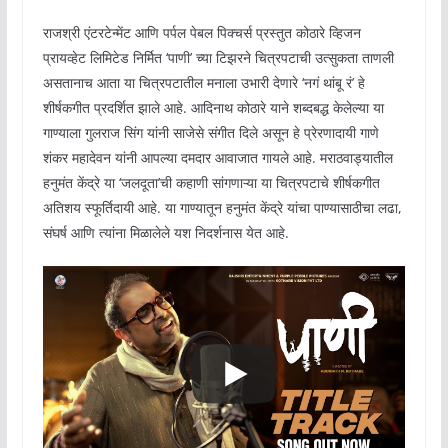
राजश्री एंटरटेन्मेंट आणि पर्पल पेबल पिक्चर्स प्रस्तुत कोठारे व्हिजन
प्रायव्हेट लिमिटेड निर्मित ‘पाणी’ च्या टिझरने चित्रपटाची उत्सुकता ताणली
असतानाच आता या चित्रपटातील मनाला उभारी देणारे ‘नगं थांबू रं’ हे
शीर्षकगीत प्रदर्शित झाले आहे. आदिनाथ कोठारे याने शब्दबद्ध केलेल्या या
गाण्याला गुलराज सिंग यांनी साजेसे संगीत दिले असून हे प्रेरणादायी गाणे
शंकर महादेवन यांनी आपल्या दमदार आवाजात गायले आहे. मराठवाड्यातील
हनुमंत केंद्रे या ‘जलदूता’ची कहाणी सांगणाऱ्या या चित्रपटाचे शीर्षकगीत
अतिशय स्फूर्तिदायी आहे. या गाण्यातून हनुमंत केंद्रे यांचा पाण्यासाठीचा लढा,
संघर्ष आणि त्यांना मिळालेले यश निदर्शनास येत आहे.