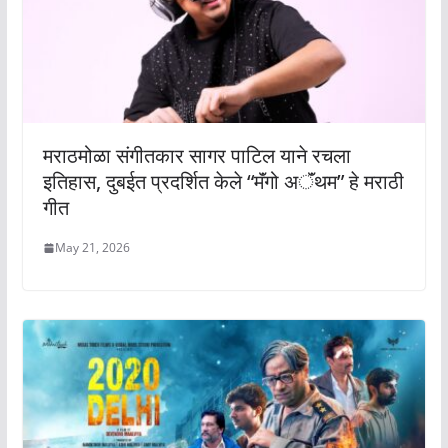
मराठमोळा संगीतकार सागर पाटिल याने रचला
इतिहास, दुबईत प्रदर्शित केले “मॅंगो अॅंथम” हे मराठी
गीत
May 21, 2026