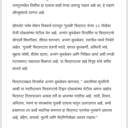
जयपूरमधील तिघींचा हा प्रवास काही वेगळं उलगडू पाहात आहे का, हे पाहाणं
औत्सुक्याचे ठरणार आहे.
व्हॅायलेट फ्लेम मोशन पिक्चर्स प्रस्तुत ‘गुलाबी’ चित्रपट येत्या २२ नोव्हेंबर
रोजी प्रेक्षकांच्या भेटीला येत आहे. अभ्यंग कुवळेकर दिग्दर्शित या चित्रपटाचे
सोनाली शिवणीकर, शीतल शानभाग, अभ्यंग कुवळेकर, स्वप्नील भामरे निर्माते
आहेत. ‘गुलाबी’ चित्रपटात श्रुती मराठे, मृणाल कुलकर्णी, अश्विनी भावे,
सुहास जोशी, शैलेश दातार, अभ्यंग कुवळेकर आणि निखिल आर्या अशी तगडी
स्टारकास्ट पाहायला मिळणार आहे. या चित्रपटाला साई पियुष यांचे संगीत
लाभले आहे.
चित्रपटाबद्दल दिग्दर्शक अभ्यंग कुवळेकर म्हणतात, ‘’ अष्टमीच्या शुभदिनी
आम्ही या स्त्रीप्रधान चित्रपटाचे टिझर प्रेक्षकांच्या भेटीला आणत आहोत.
चित्रपट स्त्रिप्रधान असला तरी हा आजच्या स्त्रीचा आहे. नाती, विचार,
अस्तित्व, स्वप्नं या सगळ्यांचा गुलाबी प्रवास यातून उलगडणार आहे. कधी
हसवणारा तर कधी भावनिक करणारा हा चित्रपट प्रत्येक पुरूषाने आपल्या
आई, बहिण, बायको, मुलगी आणि मैत्रीणीसोबत अवश्य पाहावा.’’