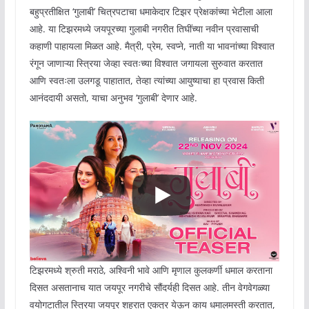
बहुप्रतीक्षित ‘गुलाबी’ चित्रपटाचा धमाकेदार टिझर प्रेक्षकांच्या भेटीला आला
आहे. या टिझरमध्ये जयपूरच्या गुलाबी नगरीत तिघींच्या नवीन प्रवासाची
कहाणी पाहायला मिळत आहे. मैत्री, प्रेम, स्वप्ने, नाती या भावनांच्या विश्वात
रंगून जाणाऱ्या स्त्रिया जेव्हा स्वतःच्या विश्वात जगायला सुरुवात करतात
आणि स्वतःला उलगडू पाहातात, तेव्हा त्यांच्या आयुष्याचा हा प्रवास किती
आनंददायी असतो, याचा अनुभव ‘गुलाबी’ देणार आहे.
टिझरमध्ये श्रुती मराठे, अश्विनी भावे आणि मृणाल कुलकर्णी धमाल करताना
दिसत असतानाच यात जयपूर नगरीचे सौंदर्यही दिसत आहे. तीन वेगवेगळ्या
वयोगटातील स्त्रिया जयपूर शहरात एकत्र येऊन काय धमालमस्ती करतात,