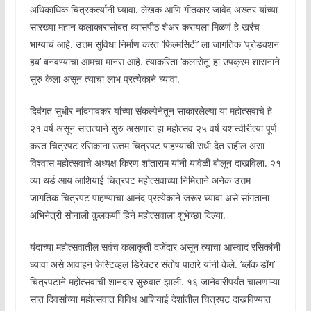
अधिकाधिक चित्रकर्त्यानी घ्यावा. लेखक आणि गीतकार जावेद अख्तर यांच्या
सारख्या महान कलाकारासोबत व्यासपीठ शेअर करायला मिळणं हे खरंच
भाग्याचं आहे. उत्तम सुविधा निर्माण करत ‘फिल्मसिटी’ ला जागतिक ‘प्रोडक्शन
हब’ बनवण्याचा आमचा मानस आहे. त्याकरिता ‘कलासेतू’ हा उपक्रम शासनाने
सुरु केला असून त्याचा लाभ प्रत्येकाने घ्यावा.
दिवंगत सुधीर नांदगावकर यांच्या संकल्पेनेतून साकारलेल्या या महोत्सवाचे हे
२१ वर्ष असून सातत्याने सुरु असणारा हा महोत्सव २५ वर्ष यशस्वीरीत्या पूर्ण
करत चित्रपट रसिकांना उत्तम चित्रपट पाहण्याची संधी देत राहील असा
विश्वास महोत्सवाचे अध्यक्ष किरण शांताराम यांनी यावेळी बोलून दाखविला. २१
व्या थर्ड आय आशियाई चित्रपट महोत्सवाच्या निमित्ताने अनेक उत्तम
जागतिक चित्रपट पाहण्याचा आनंद प्रत्येकाने जरूर घ्यावा असे सांगताना
अभिनेत्री सोनाली कुलकर्णी हिने महोत्सवाला शुभेच्छा दिल्या.
यंदाच्या महोत्सवातील सर्वच कलाकृती दर्जेदार असून त्याचा आस्वाद रसिकांनी
घ्यावा असे आवाहन फेस्टिव्हल डिरेक्टर संतोष पाठारे यांनी केले. ‘ब्लॅक डॉग’
चित्रपटाने महोत्सवाची शानदार सुरुवात झाली. १६ जानेवारीपर्यंत चालणाऱ्या
सात दिवसांच्या महोत्सवात विविध आशियाई देशांतील चित्रपट दाखविण्यात