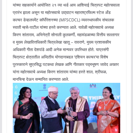
यांच्या सहकार्याने आयोजित २१ व्या थर्ड आय आशियाई चित्रपट महोत्सवाला
प्रारंभ झाला असून या महोत्सवाचे उद्‌घाटन महाराष्ट्रफिल्म स्टेज अँड
कल्चर डेव्हलपमेंट कॉर्पोरेशनच्या (MFSCDCL) व्यवस्थापकीय संचालक
स्वाती म्हसे-पाटील यांच्या हस्ते करण्यात आले. यावेळी महोत्सवाचे अध्यक्ष
किरण शांताराम, अभिनेत्री सोनाली कुलकर्णी, महामंडळाच्या वित्तीय सल्लागार
व मुख्य लेखावित्तधिकारी चित्रलेखा खातू – रावराणे, मुख्य प्रशासकीय
अधिकारी गीता देशपांडे आदी अनेक मान्यवर उपस्थित होते. याप्रसंगी
चित्रपट क्षेत्रातील अव्दितीय योगदानाबद्दल ‘एशियन कल्चर’या विशेष
पुरस्काराने सुप्रसिद्ध पटकथा लेखक आणि गीतकार पद्मभूषण जावेद अख्तर
यांना महोत्सवाचे अध्यक्ष किरण शांताराम यांच्या हस्ते शाल, श्रीफळ,
मानचिन्ह देऊन सन्मानित करण्यात आले.