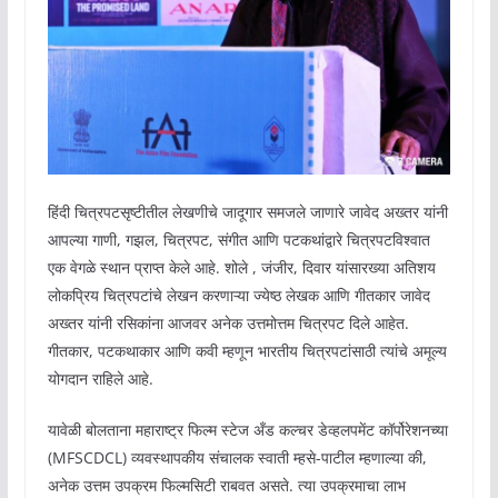
हिंदी चित्रपटसृष्टीतील लेखणीचे जादूगार समजले जाणारे जावेद अख्तर यांनी
आपल्या गाणी, गझल, चित्रपट, संगीत आणि पटकथांद्वारे चित्रपटविश्वात
एक वेगळे स्थान प्राप्त केले आहे. शोले , जंजीर, दिवार यांसारख्या अतिशय
लोकप्रिय चित्रपटांचे लेखन करणाऱ्या ज्येष्ठ लेखक आणि गीतकार जावेद
अख्तर यांनी रसिकांना आजवर अनेक उत्तमोत्तम चित्रपट दिले आहेत.
गीतकार, पटकथाकार आणि कवी म्हणून भारतीय चित्रपटांसाठी त्यांचे अमूल्य
योगदान राहिले आहे.
यावेळी बोलताना महाराष्ट्र फिल्म स्टेज अँड कल्चर डेव्हलपमेंट कॉर्पोरेशनच्या
(MFSCDCL) व्यवस्थापकीय संचालक स्वाती म्हसे-पाटील म्हणाल्या की,
अनेक उत्तम उपक्रम फिल्मसिटी राबवत असते. त्या उपक्रमाचा लाभ