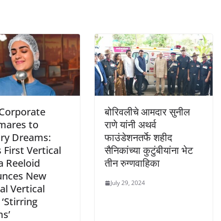
Corporate
बोरिवलीचे आमदार सुनील
mares to
राणे यांनी अथर्व
ary Dreams:
फाउंडेशनतर्फे शहीद
s First Vertical
सैनिकांच्या कुटुंबीयांना भेट
 Reeloid
तीन रुग्णवाहिका
unces New
July 29, 2024
al Vertical
 ‘Stirring
s’