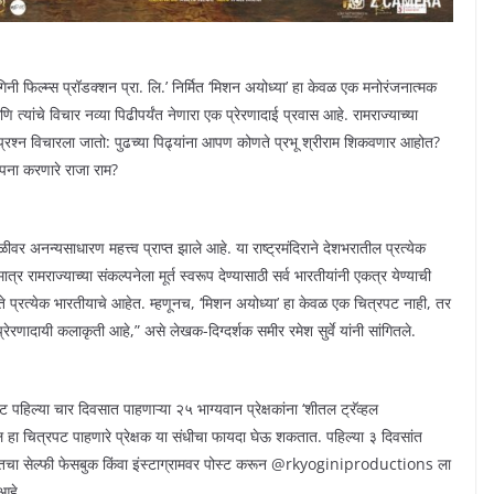
के योगिनी फिल्म्स प्रॉडक्शन प्रा. लि.’ निर्मित ‘मिशन अयोध्या’ हा केवळ एक मनोरंजनात्मक
 त्यांचे विचार नव्या पिढीपर्यंत नेणारा एक प्रेरणादाई प्रवास आहे. रामराज्याच्या
ा प्रश्न विचारला जातो: पुढच्या पिढ्यांना आपण कोणते प्रभू श्रीराम शिकवणार आहोत?
ापना करणारे राजा राम?
ळीवर अनन्यसाधारण महत्त्व प्राप्त झाले आहे. या राष्ट्रमंदिराने देशभरातील प्रत्येक
रामराज्याच्या संकल्पनेला मूर्त स्वरूप देण्यासाठी सर्व भारतीयांनी एकत्र येण्याची
; ते प्रत्येक भारतीयाचे आहेत. म्हणूनच, ‘मिशन अयोध्या’ हा केवळ एक चित्रपट नाही, तर
 प्रेरणादायी कलाकृती आहे,” असे लेखक-दिग्दर्शक समीर रमेश सुर्वे यांनी सांगितले.
पट पहिल्या चार दिवसात पाहणाऱ्या २५ भाग्यवान प्रेक्षकांना ‘शीतल ट्रॅव्हल
रातील हा चित्रपट पाहणारे प्रेक्षक या संधीचा फायदा घेऊ शकतात. पहिल्या ३ दिवसांत
टासोबतचा सेल्फी फेसबुक किंवा इंस्टाग्रामवर पोस्ट करून @rkyoginiproductions ला
आहे.