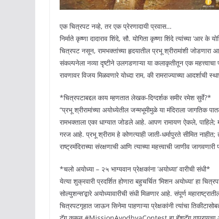
एक चित्रपट नव्हे, तर एक प्रेरणादायी प्रवास…
निर्माते कृष्णा दादाराव शिंदे, सौ. योगिता कृष्णा शिंदे त्यांच्या ‘आर 
चित्रपट नसून, रामभक्तांच्या हृदयातील प्रभू श्रीरामांशी जोडणारा आणि
संकल्पनेला नव्या दृष्टीने उलगडणाऱ्या या कलाकृतीतून एक महत्त्वाच
रावणावर विजय मिळवणारे योध्दा राम, की रामराज्याच्या आदर्शाची स्थ
*चित्रपटाबद्दल काय म्हणतात लेखक-दिग्दर्शक समीर रमेश सुर्वे?*
“प्रभू श्रीरामांच्या अयोध्येतील जन्मभूमीमुळे या मंदिराला जागतिक पात
रामभक्ताला एका धाग्यात जोडले आहे. आपण रामायण ऐकले, पाहिले; मात्र 
गरज आहे. प्रभू श्रीराम हे कोणत्याही जाती-धर्मापुरते सीमित नाहीत
राष्ट्रमंदिराच्या संरक्षणाची आणि त्याच्या महत्त्वाची जाणीव जागवणारी
*चलो अयोध्या – २५ भाग्यवान प्रेक्षकांना ‘अयोध्या’ वारीची संधी*
येत्या शुक्रवारी प्रदर्शित होणारा बहुचर्चित ‘मिशन अयोध्या’ हा चित्र
सोल्युशन्स’द्वारे अयोध्यावारीची संधी मिळणार आहे. संपूर्ण महाराष्ट्
चित्रपटगृहात जाऊन सिनेमा पाहणाऱ्या प्रेक्षकांनी त्यांचा तिकी
टॅग करून #MissionAyodhyaContest हा हॅशटॅग वापरायचा 