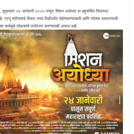
साधत, शुक्रवार २४ जानेवारी २०२५ पासून ‘मिशन अयोध्या’ हा बहुचर्चित चित्रपट
प्रभू श्रीरामांचे विचार नव्या पिढीपर्यंत पोहोचवण्यासाठी आणि त्यांच्या रामराज्याची
क्त कथेमुळे प्रेक्षकांचे मनोरंजन करण्यातही अव्वल आहे.