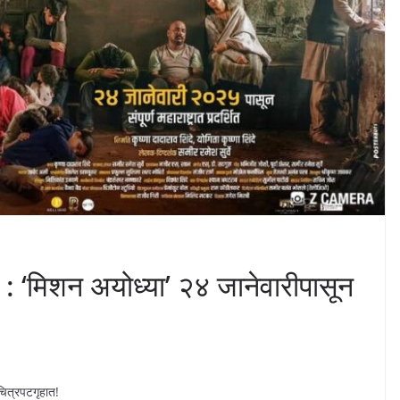
ल : ‘मिशन अयोध्या’ २४ जानेवारीपासून
चित्रपटगृहात!