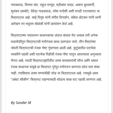
गायकवाड, चिन्मय संत, राहुल मगदूम, श्रीकांत यादव, आशय कुलकर्णी,
शुभंकर एकबोटे, देवेंद्र गाडकवाड, रमेश परदेशी अशी तगडी स्टारकास्ट या
चित्रपटात आहे. साई पियुष यांनी संगीत दिग्दर्शन, संकेत धोटकर यांनी ध्वनी
आरेखन तर मधुराम सोळंकी यांनी छायांकन केलं आहे.
चित्रपटाच्या नावावरून कथानकाचा अंदाज बांधता येत असला तरी अनेक
घडामोडींतून चित्रपटाची मनोरंजक कथा उलगडत जाते. तीन मित्रांच्या
भोवती चित्रपटाची रंजक गोष्ट गुंफण्यात आली आहे. कुटुंबातील प्रत्येक
व्यक्तीने पहावी अशी प्रत्येक पिढीची रंजक गोष्ट यातून आपल्याला अनुभवता
येणार आहे. मराठी चित्रपटसृष्टीतील उत्तम कलाकारांची फौज आणि धमाल
रंजक कथानक यामुळे हा चित्रपट पुरेपूर मनोरंजन करणारा ठरेल यात शंका
नाही. त्याशिवाय उत्तम गाण्यांचीही जोड या चित्रपटाला आहे. त्यामुळे आता
“आंबट शौकीन” चित्रपट पाहण्यासाठी थोडाच काळ वाट पहावी लागणार आहे.
By Sunder M