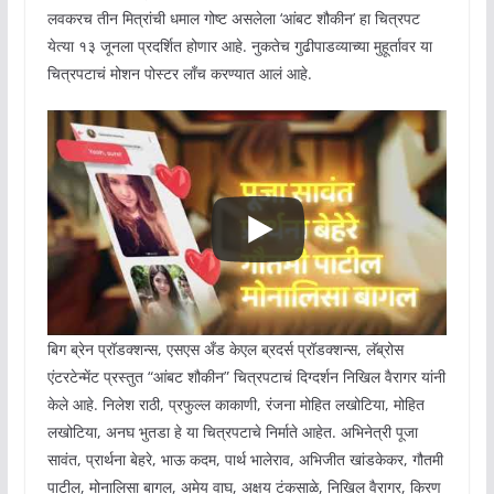
लवकरच तीन मित्रांची धमाल गोष्ट असलेला ‘आंबट शौकीन’ हा चित्रपट
येत्या १३ जूनला प्रदर्शित होणार आहे. नुकतेच गुढीपाडव्याच्या मुहूर्तावर या
चित्रपटाचं मोशन पोस्टर लाँच करण्यात आलं आहे.
बिग ब्रेन प्रॉडक्शन्स, एसएस अँड केएल ब्रदर्स प्रॉडक्शन्स, लॅब्रोस
एंटरटेन्मेंट प्रस्तुत “आंबट शौकीन” चित्रपटाचं दिग्दर्शन निखिल वैरागर यांनी
केले आहे. निलेश राठी, प्रफुल्ल काकाणी, रंजना मोहित लखोटिया, मोहित
लखोटिया, अनघ भुतडा हे या चित्रपटाचे निर्माते आहेत. अभिनेत्री पूजा
सावंत, प्रार्थना बेहरे, भाऊ कदम, पार्थ भालेराव, अभिजीत खांडकेकर, गौतमी
पाटील, मोनालिसा बागल, अमेय वाघ, अक्षय टंकसाळे, निखिल वैरागर, किरण