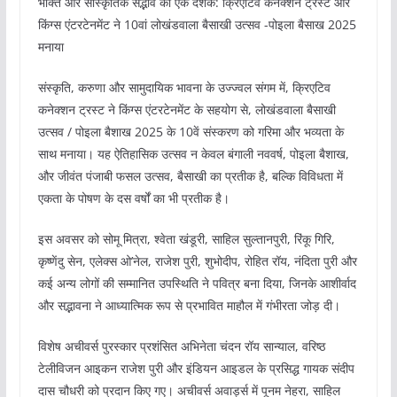
भक्ति और सांस्कृतिक सद्भाव का एक दशक: क्रिएटिव कनेक्शन ट्रस्ट और
किंग्स एंटरटेनमेंट ने 10वां लोखंडवाला बैसाखी उत्सव -पोइला बैसाख 2025
मनाया
संस्कृति, करुणा और सामुदायिक भावना के उज्ज्वल संगम में, क्रिएटिव
कनेक्शन ट्रस्ट ने किंग्स एंटरटेनमेंट के सहयोग से, लोखंडवाला बैसाखी
उत्सव / पोइला बैशाख 2025 के 10वें संस्करण को गरिमा और भव्यता के
साथ मनाया। यह ऐतिहासिक उत्सव न केवल बंगाली नववर्ष, पोइला बैशाख,
और जीवंत पंजाबी फसल उत्सव, बैसाखी का प्रतीक है, बल्कि विविधता में
एकता के पोषण के दस वर्षों का भी प्रतीक है।
इस अवसर को सोमू मित्रा, श्वेता खंडूरी, साहिल सुल्तानपुरी, रिंकू गिरि,
कृष्णेंदु सेन, एलेक्स ओ’नेल, राजेश पुरी, शुभोदीप, रोहित रॉय, नंदिता पुरी और
कई अन्य लोगों की सम्मानित उपस्थिति ने पवित्र बना दिया, जिनके आशीर्वाद
और सद्भावना ने आध्यात्मिक रूप से प्रभावित माहौल में गंभीरता जोड़ दी।
विशेष अचीवर्स पुरस्कार प्रशंसित अभिनेता चंदन रॉय सान्याल, वरिष्ठ
टेलीविजन आइकन राजेश पुरी और इंडियन आइडल के प्रसिद्ध गायक संदीप
दास चौधरी को प्रदान किए गए। अचीवर्स अवार्ड्स में पूनम नेहरा, साहिल