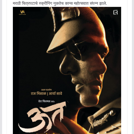
मराठी चित्रपटाचे स्क्रीनिंग नुकतेच कान्स महोत्सवात संपन्न झाले.