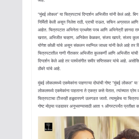
“मुंबई लोकल” या चित्रपटाचं दिग्दर्शन अभिजीत यांनी केलं आहे. बिग ब
निर्मिती केली असून निलेश राठी, प्राची राऊत, सचिन अग्रवाल आणि तन्व
आहेत. चित्रपटात अभिनेता प्रथमेश परब आणि अभिनेत्री ज्ञानदा राम
खरात, अभिजीत चव्हाण, अनिकेत केळकर, संजय खापरे, संजय कुलकर्णी
योगेश कोळी यांचे असून संकलन स्वप्निल जाधव यांनी केले आहे तर व
चित्रपटातील गाणी गीतकार अभिजीत कुलकर्णी आणि अभिजीत यांची असू
दिग्दर्शन केले आहे तर पार्श्वसंगीत समीर सप्तिसकर यांचे आहे. असोसि
ठोंबरे यांचे आहे.
मुंबई लोकलमध्ये एकमेकांना पाहणाऱ्या दोघांची गोष्ट “मुंबई लोकल” या 
लोकलमध्ये एकमेकांना पाहताना ते एकत्र कसे येतात, त्यांच्यात प्रेम 
चित्रपटाचा टीजरही हळुवारपणे उलगडत जातो. त्यामुळेच या चित्रपटाव
गोष्ट मोठ्या पडद्यावर अनुभवण्यासाठी आता १ ऑगस्टपर्यंत प्रतीक्षा