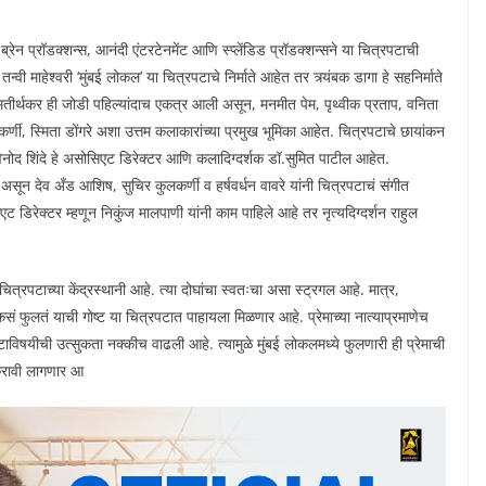
्रेन प्रॉडक्शन्स, आनंदी एंटरटेनमेंट आणि स्प्लेंडिड प्रॉडक्शन्सने या चित्रपटाची
ी माहेश्वरी ‘मुंबई लोकल’ या चित्रपटाचे निर्माते आहेत तर त्र्यंबक डागा हे सहनिर्माते
तीर्थकर ही जोडी पहिल्यांदाच एकत्र आली असून, मनमीत पेम, पृथ्वीक प्रताप, वनिता
, स्मिता डोंगरे अशा उत्तम कलाकारांच्या प्रमुख भूमिका आहेत. चित्रपटाचे छायांकन
िनोद शिंदे हे असोसिएट डिरेक्टर आणि कलादिग्दर्शक डॉ.सुमित पाटील आहेत.
न देव अँड आशिष, सुचिर कुलकर्णी व हर्षवर्धन वावरे यांनी चित्रपटाचं संगीत
एट डिरेक्टर म्हणून निकुंज मालपाणी यांनी काम पाहिले आहे तर नृत्यदिग्दर्शन राहुल
चित्रपटाच्या केंद्रस्थानी आहे. त्या दोघांचा स्वतःचा असा स्ट्रगल आहे. मात्र,
कसं फुलतं याची गोष्ट या चित्रपटात पाहायला मिळणार आहे. प्रेमाच्या नात्याप्रमाणेच
िषयीची उत्सुकता नक्कीच वाढली आहे. त्यामुळे मुंबई लोकलमध्ये फुलणारी ही प्रेमाची
 करावी लागणार आ