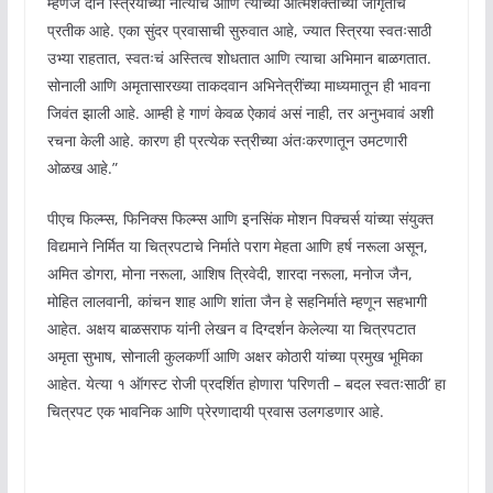
म्हणजे दोन स्त्रियांच्या नात्याचं आणि त्यांच्या आत्मशक्तीच्या जागृतीचं
प्रतीक आहे. एका सुंदर प्रवासाची सुरुवात आहे, ज्यात स्त्रिया स्वतःसाठी
उभ्या राहतात, स्वतःचं अस्तित्व शोधतात आणि त्याचा अभिमान बाळगतात.
सोनाली आणि अमृतासारख्या ताकदवान अभिनेत्रींच्या माध्यमातून ही भावना
जिवंत झाली आहे. आम्ही हे गाणं केवळ ऐकावं असं नाही, तर अनुभवावं अशी
रचना केली आहे. कारण ही प्रत्येक स्त्रीच्या अंतःकरणातून उमटणारी
ओळख आहे.”
पीएच फिल्म्स, फिनिक्स फिल्म्स आणि इनसिंक मोशन पिक्चर्स यांच्या संयुक्त
विद्यमाने निर्मित या चित्रपटाचे निर्माते पराग मेहता आणि हर्ष नरूला असून,
अमित डोगरा, मोना नरूला, आशिष त्रिवेदी, शारदा नरूला, मनोज जैन,
मोहित लालवानी, कांचन शाह आणि शांता जैन हे सहनिर्माते म्हणून सहभागी
आहेत. अक्षय बाळसराफ यांनी लेखन व दिग्दर्शन केलेल्या या चित्रपटात
अमृता सुभाष, सोनाली कुलकर्णी आणि अक्षर कोठारी यांच्या प्रमुख भूमिका
आहेत. येत्या १ ऑगस्ट रोजी प्रदर्शित होणारा ‘परिणती – बदल स्वतःसाठी’ हा
चित्रपट एक भावनिक आणि प्रेरणादायी प्रवास उलगडणार आहे.