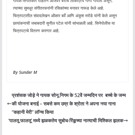
गायक-संगीतकार रोहितने आजवर बरीच लोकप्रिय गाणी गायली असून,
त्याच्या सुमधूर संगीतरचनांनी रसिकांच्या मनावर गारूड केले आहे.
चित्रपटातील संवादलेखन ओंकार बर्वे आणि अंकुश मरोडे यांनी केले असून
छायांकनाची जबाबदारी सुनील पटेल यांनी सांभाळली आहे. सिनेपोलीस या
चित्रपटाचे वितरण करणार आहे.
By Sunder M
प्रशंसक जोड़े ने गायक सोनू निगम के 52वें जन्मदिन पर बच्चे के जन्म
की योजना बनाई – सबसे कम उम्र के श्रोता ने अपना नया गाना
“कहानी मेरी” लॉन्च किया
‘पालतू फालतू’ मध्ये झळकतेय सुबोध-रिंकूच्या नात्याची मिश्किल झलक