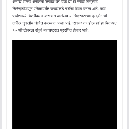
अनोखे शीर्षक असलेला ‘सकाळ तर होऊ द्या’ हा मराठी चित्रपट
सिनेसृष्टीपासून रसिकांपर्यंत सगळीकडे चर्चेचा विषय बनला आहे. मध्य
प्रदेशमध्ये चित्रीकरण करण्यात आलेल्या या चित्रपटाच्या प्रदर्शनाची
तारीख नुकतीच घोषित करण्यात आली आहे. ‘सकाळ तर होऊ द्या’ हा चित्रपट
१० ऑक्टोबरला संपूर्ण महाराष्ट्रात प्रदर्शित होणार आहे.