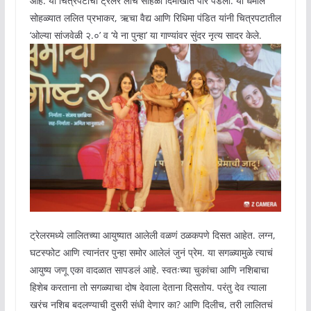
आहे. या चित्रपटाचा ट्रेलर लाँच सोहळा दिमाखात पार पडला. या धमाल
सोहळ्यात ललित प्रभाकर, ऋचा वैद्य आणि रिधिमा पंडित यांनी चित्रपटातील
‘ओल्या सांजवेळी २.०’ व ‘ये ना पुन्हा’ या गाण्यांवर सुंदर नृत्य सादर केले.
ट्रेलरमध्ये लालितच्या आयुष्यात आलेली वळणं ठळकपणे दिसत आहेत. लग्न,
घटस्फोट आणि त्यानंतर पुन्हा समोर आलेलं जुनं प्रेम. या सगळ्यामुळे त्याचं
आयुष्य जणू एका वादळात सापडलं आहे. स्वतःच्या चुकांचा आणि नशिबाचा
हिशेब करताना तो सगळ्याचा दोष देवाला देताना दिसतोय. परंतु देव त्याला
खरंच नशिब बदलण्याची दुसरी संधी देणार का? आणि दिलीच, तरी लालितचं