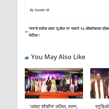
By Sunder M
‘मना’चे श्लोक आता ‘तू बोल ना’ नावाने १६ ऑक्टोबरला प्रेक्षक
भेटीला !
You May Also Like
‘आंबट शौकीन’ ललित, वरुण,
स्टुडिओ