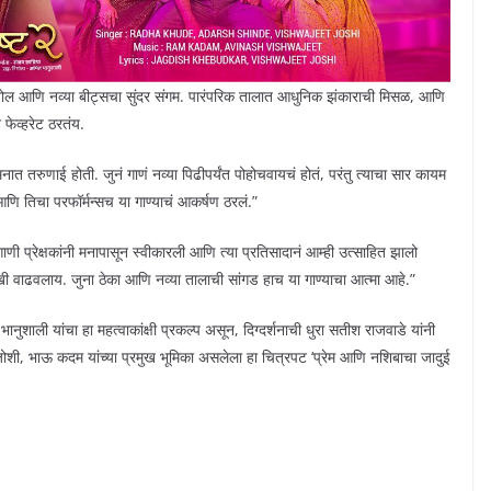
र्वीचे बोल आणि नव्या बीट्सचा सुंदर संगम. पारंपरिक तालात आधुनिक झंकाराची मिसळ, आणि
 फेव्हरेट ठरतंय.
ात तरुणाई होती. जुनं गाणं नव्या पिढीपर्यंत पोहोचवायचं होतं, परंतु त्याचा सार कायम
आणि तिचा परफॉर्मन्सच या गाण्याचं आकर्षण ठरलं.”
न गाणी प्रेक्षकांनी मनापासून स्वीकारली आणि त्या प्रतिसादानं आम्ही उत्साहित झालो
ी वाढवलाय. जुना ठेका आणि नव्या तालाची सांगड हाच या गाण्याचा आत्मा आहे.”
 भानुशाली यांचा हा महत्वाकांक्षी प्रकल्प असून, दिग्दर्शनाची धुरा सतीश राजवाडे यांनी
 जोशी, भाऊ कदम यांच्या प्रमुख भूमिका असलेला हा चित्रपट ‘प्रेम आणि नशिबाचा जादुई