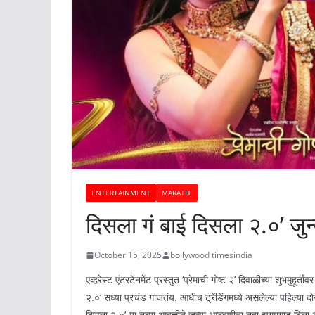
ENTERTAINMENT
MARATHI
दिसला गं बाई दिसला २.०’ जुन्य
October 15, 2025
bollywood timesindia
एव्हरेस्ट एंटरटेनमेंट प्रस्तुत ‘प्रेमाची गोष्ट २’ दिवाळीच्या शुभमुहूर
२.०’ सध्या प्रचंड गाजतंय. आधीच ट्रेंडिंगमध्ये असलेल्या पहिल्या दोन
दिसला २.०’ या नव्या आवृत्तीने जुन्या आठवणींना नवा झगमगाट दिल