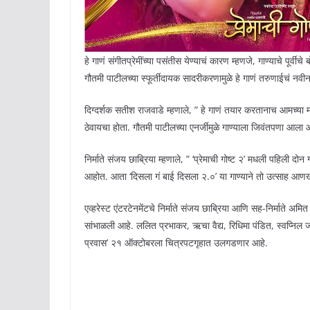
हे गाणं संगीतप्रेमींच्या पसंतीस येण्याचं कारण म्हणजे, गाण्याचे पू
गौतमी पाटीलच्या स्फूर्तीदायक सादरीकरणामुळे हे गाणं तरुणाईचं नवीन
दिग्दर्शक सतीश राजवाडे म्हणाले, ” हे गाणं तयार करतानाच आमच्या मन
ठेवायचा होता. गौतमी पाटीलच्या एनर्जीमुळे गाण्याला जिवंतपणा आला 
निर्माते संजय छाब्रिया म्हणाले, ” ‘प्रेमाची गोष्ट २’ मधली पहिली दो
आहोत. आता ‘दिसला गं बाई दिसला २.०’ या गाण्याने तो उत्साह आणख
एव्हरेस्ट एंटरटेनमेंटचे निर्माते संजय छाब्रिया आणि सह-निर्माते अमित
सांभाळली आहे. ललित प्रभाकर, ऋचा वैद्य, रिधिमा पंडित, स्वप्निल
प्रवास’ २१ ऑक्टोबरला चित्रपटगृहात उलगडणार आहे.