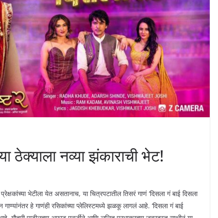
ा ठेक्याला नव्या झंकाराची भेट!
्तावर प्रेक्षकांच्या भेटीला येत असतानाच, या चित्रपटातील तिसरं गाणं ‘दिसला गं बाई दिसला
 गाण्यांनंतर हे गाणंही रसिकांच्या प्लेलिस्टमध्ये झळकू लागलं आहे. ‘दिसला गं बाई
ा आहे. गौतमी पाटीलच्या अफाट एनर्जीने आणि ललित प्रभाकरच्या जबरदस्त साथीनं या