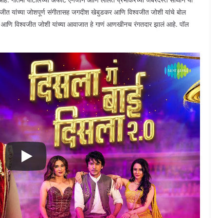
जीत यांच्या जोशपूर्ण संगीतासह जगदीश खेबुडकर आणि विश्वजीत जोशी यांचे बोल
दे आणि विश्वजीत जोशी यांच्या आवाजात हे गाणं आणखीनच रंगतदार झालं आहे. पॉल