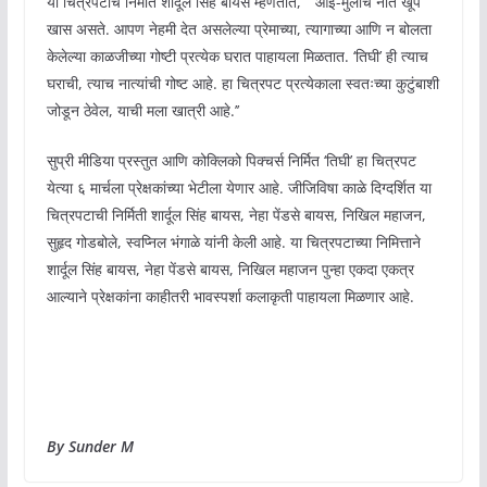
या चित्रपटाचे निर्माते शार्दूल सिंह बायस म्हणतात, “ आई-मुलीचे नाते खूप
खास असते. आपण नेहमी देत असलेल्या प्रेमाच्या, त्यागाच्या आणि न बोलता
केलेल्या काळजीच्या गोष्टी प्रत्येक घरात पाहायला मिळतात. ‘तिघी’ ही त्याच
घराची, त्याच नात्यांची गोष्ट आहे. हा चित्रपट प्रत्येकाला स्वतःच्या कुटुंबाशी
जोडून ठेवेल, याची मला खात्री आहे.’’
सुप्री मीडिया प्रस्तुत आणि कोक्लिको पिक्चर्स निर्मित ‘तिघी’ हा चित्रपट
येत्या ६ मार्चला प्रेक्षकांच्या भेटीला येणार आहे. जीजिविषा काळे दिग्दर्शित या
चित्रपटाची निर्मिती शार्दूल सिंह बायस, नेहा पेंडसे बायस, निखिल महाजन,
सुहृद गोडबोले, स्वप्निल भंगाळे यांनी केली आहे. या चित्रपटाच्या निमित्ताने
शार्दूल सिंह बायस, नेहा पेंडसे बायस, निखिल महाजन पुन्हा एकदा एकत्र
आल्याने प्रेक्षकांना काहीतरी भावस्पर्शा कलाकृती पाहायला मिळणार आहे.
By Sunder M