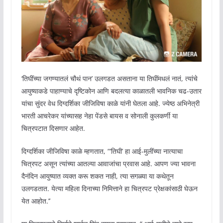
‘तिघींच्या जगण्यातलं चौथं पान’ उलगडत असताना या तिघींमधलं नातं, त्यांचे
आयुष्याकडे पाहाण्याचे दृष्टिकोन आणि बदलत्या काळातली भावनिक चढ-उतार
यांचा सुंदर वेध दिग्दर्शिका जीजिविषा काळे यांनी घेतला आहे. ज्येष्ठ अभिनेत्री
भारती आचरेकर यांच्यासह नेहा पेंडसे बायस व सोनाली कुलकर्णी या
चित्रपटात दिसणार आहेत.
दिग्दर्शिका जीजिविषा काळे म्हणतात, “‘तिघी’ हा आई-मुलींच्या नात्याचा
चित्रपट असून त्यांच्या आतल्या आवाजांचा प्रवास आहे. आपण ज्या भावना
दैनंदिन आयुष्यात व्यक्त करू शकत नाही, त्या सगळ्या या कथेतून
उलगडतात. येत्या महिला दिनाच्या निमित्ताने हा चित्रपट प्रेक्षकांसाठी घेऊन
येत आहोत.’’