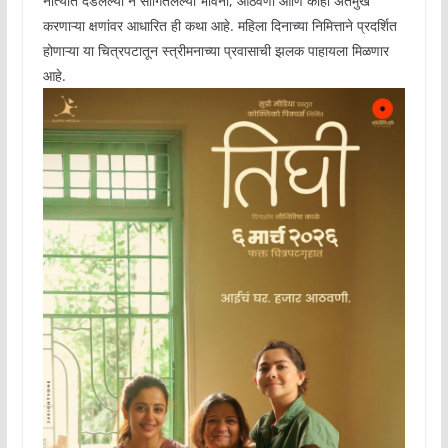
नात्यात दडलेल्या न सांगितलेल्या भावना, आठवणी आणि काही अंतर्मुख
करणाऱ्या क्षणांवर आधारित ही कथा आहे. महिला दिनाच्या निमित्ताने प्रदर्शित
होणाऱ्या या चित्रपटातून स्त्रीमनाच्या प्रवासाची झलक पाहायला मिळणार
आहे.