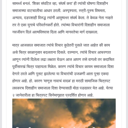
सामर्थ्य बनलं. ‘शिका संघटित व्हा, संघर्ष करा’ ही त्यांची घोषणा दिशाहीन
समाजाच्या वाटचालीचा आधार ठरली. अस्पृश्यता, स्त्री-पुरुष विषमता,
अन्याय, दडपशाही विरुद्ध त्यांनी आयुष्यभर संघर्ष केला. ते केवळ नेता नव्हते
तर ते एका युगाचे परिवर्तनकर्ते होते. त्यांच्या विचारांनी दिशाहीन समाजाला
नवजीवन दिलं आत्मविश्वास दिला आणि मानवतेचा मार्ग दाखवला.
मात्र आजकाल समाजात त्यांचे विचार कुठेतरी पुसले जात आहेत की काय
असे चित्र काळानुसार बदलताना दिसले. दरम्यान, त्यांचे विचार आचरणात
आणून त्यांनी दिलेला लढा लक्षात घेऊन आज आपण तसे वागलो तर कदाचित
पूर्वीसारखं चित्र पाहायला मिळेल. कारण त्यांचे विचार कायम समाजाला दिशा
देणारे ठरले आणि पुसट झालेल्या या विचारांची उजळणी आता पुन्हा एकदा
होणार आहे. हो. कारण ‘माणूस नावाचं वादळ’ हा मराठी सामाजिक चित्रपट
लवकरच दिशाहीन समाजाला दिशा देण्यासाठी मोठा पडद्यावर येत आहे. येत्या
२ जानेवारीला हा चित्रपट सिनेमागृहात प्रदर्शित होणार आहे.