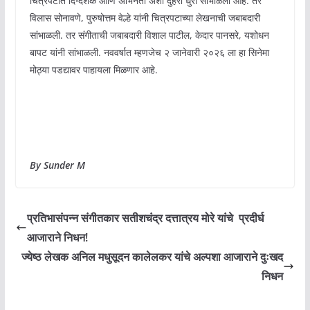
चित्रपटात दिग्दर्शक आणि अभिनेता अशी दुहेरी धुरा सांभाळली आहे. तर
विलास सोनावणे, पुरुषोत्तम वेल्हे यांनी चित्रपटाच्या लेखनाची जबाबदारी
सांभाळली. तर संगीताची जबाबदारी विशाल पाटील, केदार पानसरे, यशोधन
बापट यांनी सांभाळली. नववर्षात म्हणजेच २ जानेवारी २०२६ ला हा सिनेमा
मोठ्या पडद्यावर पाहायला मिळणार आहे.
By Sunder M
प्रतिभासंपन्न संगीतकार सतीशचंद्र दत्तात्रय मोरे यांचे प्रदीर्घ
आजाराने निधन!
ज्येष्ठ लेखक अनिल मधुसूदन कालेलकर यांचे अल्पशा आजाराने दुःखद
निधन