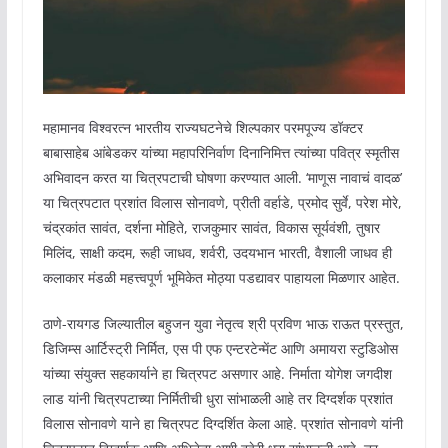
महामानव विश्वरत्न भारतीय राज्यघटनेचे शिल्पकार परमपूज्य डॉक्टर
बाबासाहेब आंबेडकर यांच्या महापरिनिर्वाण दिनानिमित्त त्यांच्या पवित्र स्मृतीस
अभिवादन करत या चित्रपटाची घोषणा करण्यात आली. ‘माणूस नावाचं वादळ’
या चित्रपटात प्रशांत विलास सोनावणे, प्रीती वर्हाडे, प्रमोद सुर्वे, परेश मोरे,
चंद्रकांत सावंत, दर्शना मोहिते, राजकुमार सावंत, विकास सूर्यवंशी, तुषार
मिलिंद, साक्षी कदम, रूही जाधव, शर्वरी, उदयभान भारती, वैशाली जाधव ही
कलाकार मंडळी महत्त्वपूर्ण भूमिकेत मोठ्या पडद्यावर पाहायला मिळणार आहेत.
ठाणे-रायगड जिल्यातील बहुजन युवा नेतृत्व श्री प्रविण भाऊ राऊत प्रस्तुत,
डिजिम्स आर्टिस्ट्री निर्मित, एस पी एफ एन्टरटेन्मेंट आणि अमायरा स्टुडिओस
यांच्या संयुक्त सहकार्याने हा चित्रपट असणार आहे. निर्माता योगेश जगदीश
लाड यांनी चित्रपटाच्या निर्मितीची धुरा सांभाळली आहे तर दिग्दर्शक प्रशांत
विलास सोनावणे याने हा चित्रपट दिग्दर्शित केला आहे. प्रशांत सोनावणे यांनी