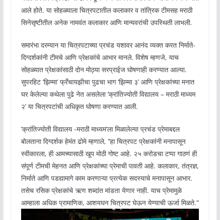
आले होते. या सोहळ्याला चित्रपटातील कलाकार व तांत्रिक टीमसह मराठी
सिनेसृष्टीतील अनेक नामवंत कलाकार आणि मान्यवरांची उपस्थिती लाभली.
समारंभा दरम्यान या चित्रपटाच्या प्रचंड यशावर आनंद व्यक्त करत निर्माते-
दिग्दर्शकांनी टीमचे आणि प्रेक्षकांचे आभार मानले. विशेष म्हणजे, याच
सोहळ्यात प्रेक्षकांसाठी दोन मोठ्या सरप्राईज घोषणाही करण्यात आल्या.
सुपरहिट ‘झिम्मा’ फ्रँचायझीचा पुढचा भाग ‘झिम्मा ३’ आणि प्रेक्षकांच्या मनात
घर केलेल्या कथेला पुढे नेत असलेला ‘क्रांतिज्योती विद्यालय – मराठी माध्यम
२’ या चित्रपटांची अधिकृत घोषणा करण्यात आली.
‘क्रांतिज्योती विद्यालय -मराठी माध्यम’ला मिळालेल्या प्रचंड प्रेमाबद्दल
बोलताना दिग्दर्शक हेमंत ढोमे म्हणाले, ‘’हा चित्रपट प्रेक्षकांनी मनापासून
स्वीकारला, ही आमच्यासाठी खूप मोठी गोष्ट आहे. २५ करोडचा टप्पा गाठणं ही
संपूर्ण टीमची मेहनत आणि प्रेक्षकांच्या प्रेमाची पावती आहे. कलाकार, तंत्रज्ञ,
निर्माते आणि पडद्यामागे काम करणाऱ्या प्रत्येक सदस्याचे मनापासून आभार.
तसेच रसिक प्रेक्षकांचे ऋण शब्दांत मांडता येणार नाही. याच प्रेमामुळे
आम्हाला अधिक प्रामाणिक, आशयघन चित्रपट घेऊन येण्याची ऊर्जा मिळते.”