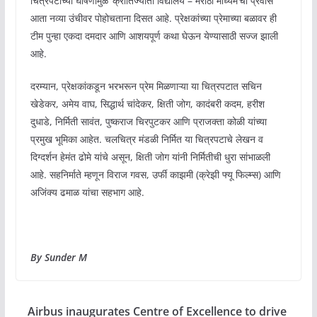
चित्रपटांच्या घोषणांमुळे ‘क्रांतिज्योती विद्यालय – मराठी माध्यम’चा प्रवास
आता नव्या उंचीवर पोहोचताना दिसत आहे. प्रेक्षकांच्या प्रेमाच्या बळावर ही
टीम पुन्हा एकदा दमदार आणि आशयपूर्ण कथा घेऊन येण्यासाठी सज्ज झाली
आहे.
दरम्यान, प्रेक्षकांकडून भरभरून प्रेम मिळणाऱ्या या चित्रपटात सचिन
खेडेकर, अमेय वाघ, सिद्धार्थ चांदेकर, क्षिती जोग, कादंबरी कदम, हरीश
दुधाडे, निर्मिती सावंत, पुष्कराज चिरपुटकर आणि प्राजक्ता कोळी यांच्या
प्रमुख भूमिका आहेत. चलचित्र मंडळी निर्मित या चित्रपटाचे लेखन व
दिग्दर्शन हेमंत ढोमे यांचे असून, क्षिती जोग यांनी निर्मितीची धुरा सांभाळली
आहे. सहनिर्माते म्हणून विराज गवस, उर्फी काझमी (क्रेझी फ्यू फिल्म्स) आणि
अजिंक्य ढमाळ यांचा सहभाग आहे.
By Sunder M
Airbus inaugurates Centre of Excellence to drive