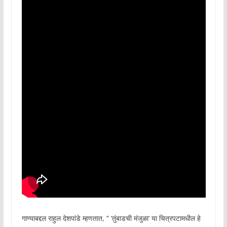
गाण्याबद्दल राहुल देशपांडे म्हणतात, ” ‘तुंबाडची मंजुळा’ या चित्रपटामधील हे