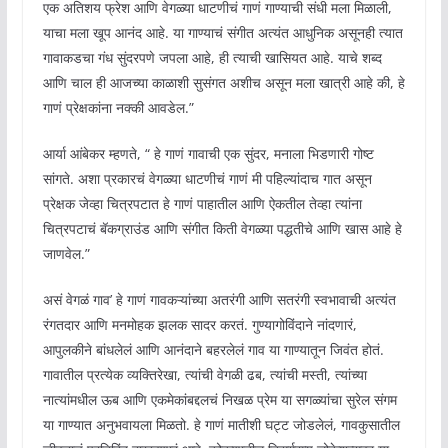
एक अतिशय फ्रेश आणि वेगळ्या धाटणीचं गाणं गाण्याची संधी मला मिळाली,
याचा मला खूप आनंद आहे. या गाण्याचं संगीत अत्यंत आधुनिक असूनही त्यात
गावाकडचा गंध सुंदरपणे जपला आहे, ही त्याची खासियत आहे. याचे शब्द
आणि चाल ही आजच्या काळाशी सुसंगत अशीच असून मला खात्री आहे की, हे
गाणं प्रेक्षकांना नक्की आवडेल.”
आर्या आंबेकर म्हणते, “ हे गाणं गावाची एक सुंदर, मनाला भिडणारी गोष्ट
सांगते. अशा प्रकारचं वेगळ्या धाटणीचं गाणं मी पहिल्यांदाच गात असून
प्रेक्षक जेव्हा चित्रपटात हे गाणं पाहातील आणि ऐकतील तेव्हा त्यांना
चित्रपटाचं बॅकग्राउंड आणि संगीत किती वेगळ्या पद्धतीचे आणि खास आहे हे
जाणवेल.”
असं वेगळं गाव’ हे गाणं गावकऱ्यांच्या अतरंगी आणि सतरंगी स्वभावाची अत्यंत
रंगतदार आणि मनमोहक झलक सादर करतं. गुण्यागोविंदाने नांदणारं,
आपुलकीने बांधलेलं आणि आनंदाने बहरलेलं गाव या गाण्यातून जिवंत होतं.
गावातील प्रत्येक व्यक्तिरेखा, त्यांची वेगळी ढब, त्यांची मस्ती, त्यांच्या
नात्यांमधील ऊब आणि एकमेकांबद्दलचं निखळ प्रेम या सगळ्यांचा सुरेल संगम
या गाण्यात अनुभवायला मिळतो. हे गाणं मातीशी घट्ट जोडलेलं, गावकुसातील