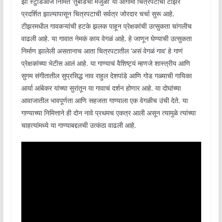
झी स्टुडिओज निर्मित ‘तुंबाडची मंजुळा’ या आगामी चित्रपटाचा टीझर
प्रदर्शित झाल्यापासून चित्रपटाची सर्वत्र जोरदार चर्चा सुरू आहे.
टीझरमधील गावकऱ्यांची हटके झलक पाहून प्रेक्षकांची उत्सुकता चांगलीच
वाढली आहे. या गावात नेमकं काय वेगळं आहे, हे जाणून घेण्याची उत्सुकता
निर्माण झालेली असतानाच आता चित्रपटातील ‘असं वेगळं गाव’ हे गाणं
प्रेक्षकांच्या भेटीस आलं आहे. या गाण्याचं वैशिष्ट्यं म्हणजे शास्त्रीय आणि
सुगम संगीतातील सुप्रसिद्ध नाव राहुल देशपांडे आणि गोड गळ्याची गायिका
आर्या आंबेकर यांच्या सुरांतून या गावाचं दर्शन होणार आहे. या दोघांच्या
आवाजातील भावपूर्णता आणि सहजता गाण्याला एक वेगळीच उंची देते. या
गाण्याच्या निमित्ताने ही दोन नावे प्रथमच एकत्र आली असून त्यामुळे त्यांच्या
चाहत्यांमध्ये या गाण्याबद्दलची उत्कंठा वाढली आहे.