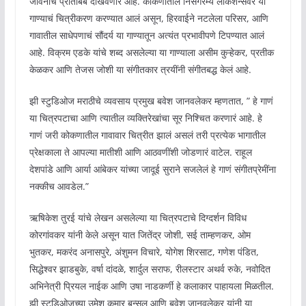
जीवनाचं प्रतिबिंब दाखवणारं आहे. कोकणातील निसर्गरम्य लोकेशन्सवर या
गाण्याचं चित्रीकरण करण्यात आलं असून, हिरवाईने नटलेला परिसर, आणि
गावातील साधेपणाचं सौंदर्य या गाण्यातून अत्यंत प्रभावीपणे टिपण्यात आलं
आहे. विक्रम एडके यांचे शब्द असलेल्या या गाण्याला असीम कुऱ्हेकर, प्रतीक
केळकर आणि तेजस जोशी या संगीतकार त्रयींनी संगीतबद्ध केलं आहे.
झी स्टुडिओज मराठीचे व्यवसाय प्रमुख बवेश जानवलेकर म्हणतात, ” हे गाणं
या चित्रपटाचा आणि त्यातील व्यक्तिरेखांचा सूर निश्चित करणारं आहे. हे
गाणं जरी कोकणातील गावावार चित्रीत झालं असलं तरी प्रत्येक भागातील
प्रेक्षकाला ते आपल्या मातीशी आणि आठवणींशी जोडणारं वाटेल. राहूल
देशपांडे आणि आर्या आंबेकर यांच्या जादूई सुराने सजलेलं हे गाणं संगीतप्रेमींना
नक्कीच आवडेल.”
ऋषिकेश तुरई यांचे लेखन असलेल्या या चित्रपटाचे दिग्दर्शन विविध
कोरगांवकर यांनी केले असून यात जितेंद्र जोशी, सई ताम्हणकर, ओम
भुतकर, मकरंद अनासपुरे, अंशुमन विचारे, योगेश शिरसाट, गणेश पंडित,
सिद्धेश्वर झाडबुके, वर्षा दांदळे, शार्दुल सराफ, रीलस्टार अथर्व रुके, नवोदित
अभिनेत्री प्रियल नाईक आणि उषा नाडकर्णी हे कलाकार पाहायला मिळतील.
झी स्टुडिओजच्या उमेश कुमार बन्सल आणि बवेश जानवलेकर यांनी या