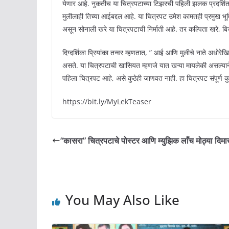
येणार आहे. नुकतीच या चित्रपटाच्या टिझरची पहिली झलक प्रदर्शि
मुलीलाही तिच्या आईबद्दल आहे. या चित्रपट उमेश कामतही प्रमुख भूमिक
असून सोनाली खरे या चित्रपटाची निर्माती आहे. तर कल्पिता खरे, ब
दिग्दर्शिका प्रियांका तन्वर म्हणतात, ” आई आणि मुलीचे नाते अधो
असते. या चित्रपटाची खासियत म्हणजे यात खऱ्या मायलेकी असल्याने त
पहिला चित्रपट आहे, असे कुठेही जाणवत नाही. हा चित्रपट संपूर्ण कुट
https://bit.ly/MyLekTeaser
“कासरा” चित्रपटाचे पोस्टर आणि म्युझिक लाँच मोठ्या दिमा
You May Also Like