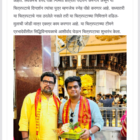
आहेत. लवकरच शरद पोंक्षे निर्मिती क्षेत्रात पदार्पण करणार असून या
चित्रपटाचे दिग्दर्शन त्यांचा पुत्र म्हणजेच स्नेह पोंक्षे करणार आहे. सध्यातरी
या चित्रपटाचे नाव ठरलेले नसले तरी या चित्रपटाच्या निमित्ताने वडिल-
मुलाची जोडी मात्र एकत्र काम करणार आहे. या चित्रपटाच्या टीमने
प्रभादेवीतील सिद्धिविनायकाचे आशीर्वाद घेऊन चित्रपटाचा शुभारंभ केला.