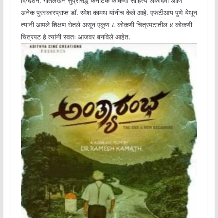
दिग्दर्शन, गीतलेखन सुप्रसिद्ध कर्नाटक कोकणी साहित्य अकादमी आणि
अनेक पुरस्कारप्राप्त डॉ. रमेश कामथ यांनीच केले आहे. एफटीआय पुणे येथून
त्यांनी आपले शिक्षण घेतले असून एकूण ८ कोकणी चित्रपटातील ४ कोकणी
चित्रपट हे त्यांनी स्वतः आजवर बनविले आहेत.