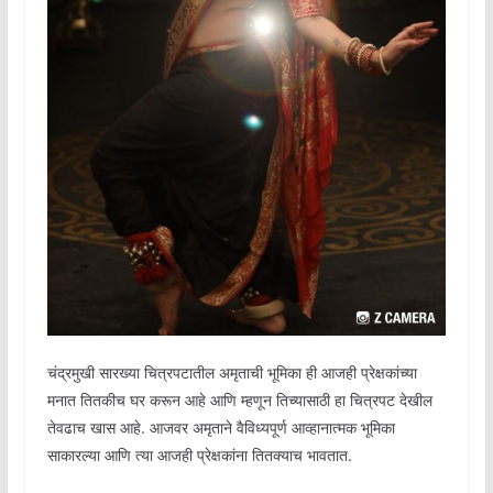
चंद्रमुखी सारख्या चित्रपटातील अमृताची भूमिका ही आजही प्रेक्षकांच्या
मनात तितकीच घर करून आहे आणि म्हणून तिच्यासाठी हा चित्रपट देखील
तेवढाच खास आहे. आजवर अमृताने वैविध्यपूर्ण आव्हानात्मक भूमिका
साकारल्या आणि त्या आजही प्रेक्षकांना तितक्याच भावतात.