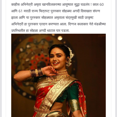
काहीस अभिनेत्री अमृता खानविलकरच्या आयुष्यात सुद्धा घडलंय ! काल 60
आणि 61 मराठी राज्य चित्रपट पुरस्कार सोहळ्या अगदी दिमाखात संपन्न
झाला आणि या पुरस्कार सोहळ्यात अमृताला चंद्रमुखी साठी उत्कृष्ट
अभिनेत्री हा पुरस्कार प्रदान करण्यात आला. दिग्गज कलाकार नेते मंडळीच्या
उपस्थितीत हा सोहळा अगदी थाटात पार पडला.