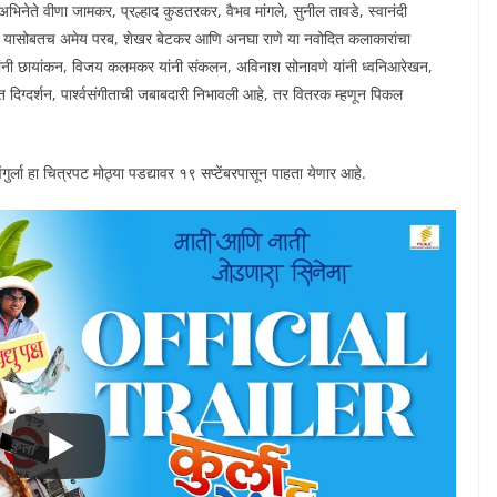
िनेते वीणा जामकर, प्रल्हाद कुडतरकर, वैभव मांगले, सुनील तावडे, स्वानंदी
े. यासोबतच अमेय परब, शेखर बेटकर आणि अनघा राणे या नवोदित कलाकारांचा
यांनी छायांकन, विजय कलमकर यांनी संकलन, अविनाश सोनावणे यांनी ध्वनिआरेखन,
िग्दर्शन, पार्श्वसंगीताची जबाबदारी निभावली आहे, तर वितरक म्हणून पिकल
ेंगुर्ला हा चित्रपट मोठ्या पडद्यावर १९ सप्टेंबरपासून पाहता येणार आहे.