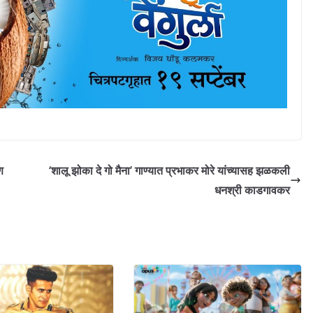
ण
‘शालू झोका दे गो मैना’ गाण्यात प्रभाकर मोरे यांच्यासह झळकली
धनश्री काडगावकर