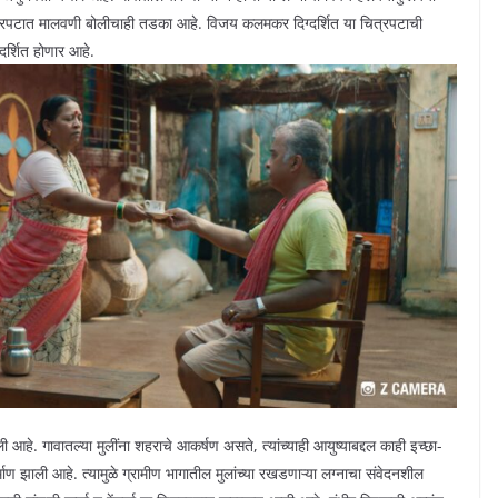
ित्रपटात मालवणी बोलीचाही तडका आहे. विजय कलमकर दिग्दर्शित या चित्रपटाची
रदर्शित होणार आहे.
 आहे. गावातल्या मुलींना शहराचे आकर्षण असते, त्यांच्याही आयुष्याबद्दल काही इच्छा-
 झाली आहे. त्यामुळे ग्रामीण भागातील मुलांच्या रखडणाऱ्या लग्नाचा संवेदनशील