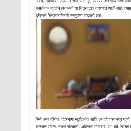
विषय, त्याच्याशी जोडलेले सामाजिक मुद्दे, परस्पर नातेसंबंध अशा विषय
मनोरंजक पद्धतीने हाताळणी या चित्रपटात करण्यात आली आहे. त्याम
ट्रेलरने चित्रपटाविषयी उत्सुकता वाढवली आहे.
सिने कथा कीर्तन, चंद्रभागा स्टुडिओज आणि एम व्ही शरतचंद्र यांनी 
चारुदत्त सोमण, नयना सोनावणे, अविनाश सोनावणे, एम. व्ही. शरतचं