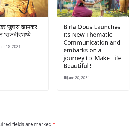
ल्डर सुहास खामकर
Birla Opus Launches
र ‘राजवीर’मध्ये
Its New Thematic
Communication and
er 18, 2024
embarks on a
journey to ‘Make Life
Beautiful’!
June 20, 2024
ired fields are marked
*