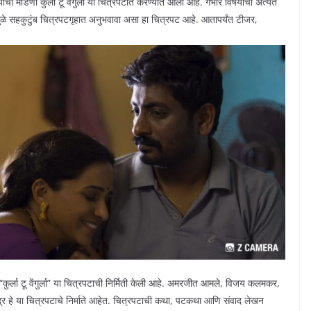
ाची मांडणी कुर्ला टू वेंगुर्ला या चित्रपटात करण्यात आली आहे. गंभीर विषयाची अत्यंत
ुळे सहकुटुंब चित्रपटगृहात अनुभवावा असा हा चित्रपट आहे. आतापर्यंत टीजर,
“कुर्ला टू वेंगुर्ला” या चित्रपटाची निर्मिती केली आहे. अमरजीत आमले, विजय कलमकर,
द्र हे या चित्रपटाचे निर्माते आहेत. चित्रपटाची कथा, पटकथा आणि संवाद लेखन