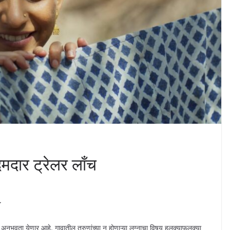
ा दमदार ट्रेलर लाँच
नोरंजन अनुभवता येणार आहे. गावातील तरुणांच्या न होणाऱ्या लग्नाचा विषय हलक्याफुलक्या