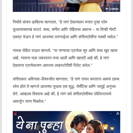
निर्माते संजय छाब्रिया म्हणतात, “हे गाणं ऐकल्यावर मनात पुन्हा प्रेम
फुलल्यासारखं वाटतं. शब्द, संगीत आणि रोहितचा आवाज – या तिन्ही गोष्टी
एकत्र येऊन हे गाणं आजच्या तरुणाईला आणि संगीतप्रेमींना नक्की भावेल.”
गायक रोहित राऊत म्हणतो, “या गाण्याचा प्रत्येक सुर आणि शब्द खूप खास
आहे. गाताना मला जबरदस्त मजा आली आणि खात्री आहे की, हे गाणं
ऐकताना प्रत्येकजण आपल्या लव्हस्टोरीशी रिलेट करेल.”
संगीतकार अविनाश–विश्वजीत म्हणतात, “हे गाणं तयार करताना आमचं एकच
ध्येय होतं ते म्हणजे आजच्या युथला एक शुद्ध, रोमँटिक आणि जादुई अनुभव
देणे. आम्हाला विश्वास आहे की, हे गाणं सर्व संगीतप्रेमींच्या प्लेलिस्टमध्ये
आवर्जून जागा मिळवेल.”