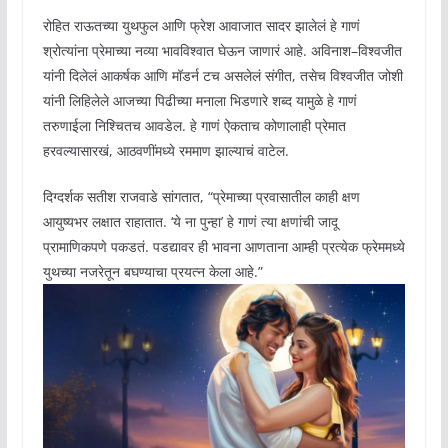
रोहित राऊतच्या युथफुल आणि फ्रेश आवाजात सादर झालेलं हे गाणं
श्रोत्यांना प्रेमाच्या नव्या भावविश्वात घेऊन जाणारं आहे. अविनाश–विश्वजीत
यांनी दिलेलं आकर्षक आणि मॉडर्न टच असलेलं संगीत, तसेच विश्वजीत जोशी
यांनी लिहिलेले आजच्या पिढीच्या मनाला भिडणारे शब्द यामुळे हे गाणं
तरुणाईला निश्चितच आवडेल. हे गाणं ऐकताच कोणालाही प्रेमात
हरवल्यासारखं, आठवणींमध्ये रममाण झाल्याचं वाटेल.
दिग्दर्शक सतीश राजवाडे सांगतात, “प्रेमाच्या प्रवासातील काही क्षण
आयुष्यभर लक्षात राहातात. ‘ये ना पुन्हा’ हे गाणं त्या क्षणांची जादू
प्रामाणिकपणे पकडतं. पडद्यावर ही भावना आणताना आम्ही प्रत्येक फ्रेममध्ये
युथच्या नजरेतून बघण्याचा प्रयत्न केला आहे.”