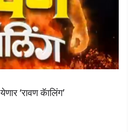
ला येणार ‘रावण कॅालिंग’