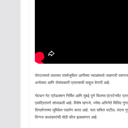
पोस्टरमध्ये लालसर पार्श्वभूमीवर आगीच्या ज्वाळांमध्ये जळणारी रावण
अनोख्या आणि रोमांचकारी प्रवासाची चाहूल देणारी आहे.
गोल्डन गेट प्रॅाडक्शन निर्मित आणि मुंबई पुणे फिल्म्स एंटरटेनमेंट प्
एकत्रितपणे सांभाळली आहे. विशेष म्हणजे, ज्येष्ठ अभिनेते मिलिंद गु
दिग्दर्शनाच्या भूमिकेत पदार्पण करत आहे. यात सचित पाटील, वंदना ग
दिग्गज कलाकारांची मोठी फौज झळकणार आहे.