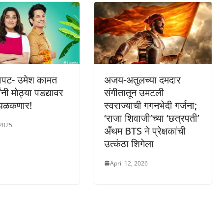
बापट- उमेश कामत
अजय-अतुलच्या दमदार
षांनी मोठ्या पडद्यावर
संगीतातून उमटली
झळकणार!
स्वराज्याची गगनभेदी गर्जना;
‘राजा शिवाजी’च्या ‘छत्रपती’
 2025
अँथम BTS ने प्रेक्षकांची
उत्कंठा शिगेला
April 12, 2026