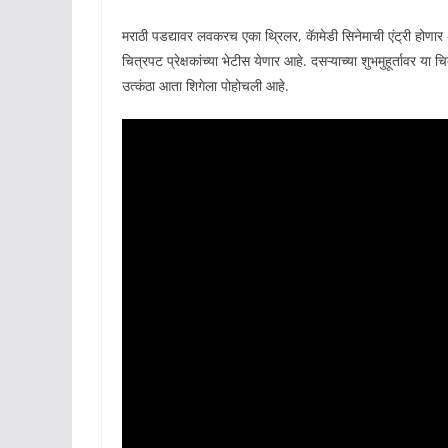
मराठी पडद्यावर लवकरच एका थ्रिलर, कॅामेडी सिनेमाची एंट्री होणार 
चित्रपट प्रेक्षकांच्या भेटीस येणार आहे. दसऱ्याच्या शुभमुहूर्तावर या
उत्कंठा आता शिगेला पोहोचली आहे.