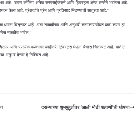
नुभव आहे. ‘रावण कॉलिंग’ अनेक सरप्राईजेसने आणि ट्विस्ट्स ॲण्ड टर्न्सने भरलेला आहे.
्रयत्न केला आहे. प्रेक्षकांचे प्रेम आणि प्रतिसाद मिळण्याची आतुरता आहे.”
न हा एक धमाल चित्रपट आहे. अशा ताकदीच्या आणि अनुभवी कलाकारांसोबत काम करणं हा
िनेमा नक्कीच भावेल.”
 थ्रिलर आणि प्रत्येक वळणावर काहीतरी ट्विस्ट्स घेऊन येणारा चित्रपट आहे. यातील
टिक अनुभव देणार हे निश्चित आहे.
ला
दसऱ्याच्या शुभमुहूर्तावर ‘आली मोठी शहाणी’ची घोषणा