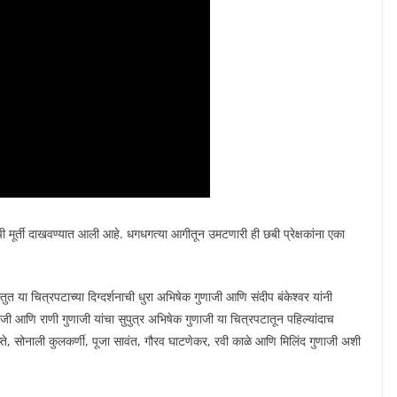
ाची मूर्ती दाखवण्यात आली आहे. धगधगत्या आगीतून उमटणारी ही छबी प्रेक्षकांना एका
रस्तुत या चित्रपटाच्या दिग्दर्शनाची धुरा अभिषेक गुणाजी आणि संदीप बंकेश्वर यांनी
णाजी आणि राणी गुणाजी यांचा सुपुत्र अभिषेक गुणाजी या चित्रपटातून पहिल्यांदाच
ुप्ते, सोनाली कुलकर्णी, पूजा सावंत, गौरव घाटणेकर, रवी काळे आणि मिलिंद गुणाजी अशी