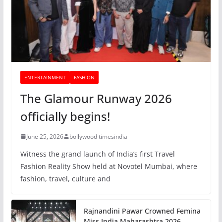
ENTERTAINMENT
FASHION
The Glamour Runway 2026
officially begins!
June 25, 2026
bollywood timesindia
Witness the grand launch of India’s first Travel
Fashion Reality Show held at Novotel Mumbai, where
fashion, travel, culture and
Rajnandini Pawar Crowned Femina
Miss India Maharashtra 2026,