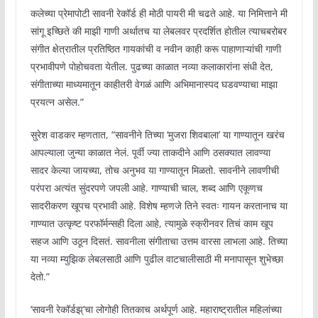
कलेच्या प्रेमापोटी सावनी रेकॉर्ड ही मोठी पायरी मी चढते आहे. या निमित्ताने मी
सांगू इच्छिते की माझी गाणी अर्थातच या लेबलवर प्रदर्शित होतील त्याचबरोबर
संगीत क्षेत्रातील प्रतिष्ठित गायकांची व नवीन काही करू पाहाणाऱ्यांची गाणी
प्रभावीपणे पोहोचवता येतील. पुढच्या काळात नव्या कलाकारांना संधी देत,
संगीताच्या माध्यमातून काहीतरी वेगळं आणि अभिमानास्पद घडवण्याचा माझा
प्रयत्न असेल.”
सुरेश वाडकर म्हणतात, “सावनीने तिच्या ‘मुजरा शिवबाला’ या गाण्यातून खरंच
आपल्याला जुन्या काळात नेलं. पूर्वी ज्या ताकदीने आणि ठसक्यात लावण्या
सादर केल्या जायच्या, तोच अनुभव या गाण्यातून मिळतो. सावनीने लावणीची
परंपरा अत्यंत सुंदरपणे जपली आहे. गाण्याची चाल, शब्द आणि एकूणच
सादरीकरण खूपच प्रभावी आहे. विशेष म्हणजे तिने स्वतः गायन करतानाच या
गाण्यात उत्कृष्ट परफॉर्मन्सही दिला आहे, त्यामुळे स्क्रीनवर तिचं काम खूप
सहज आणि उठून दिसतं. सावनीला संगीताचा उत्तम वारसा लाभला आहे. तिच्या
या नव्या म्युझिक लेबलसाठी आणि पुढील वाटचालीसाठी मी मनापासून शुभेच्छा
देतो.”
‘सावनी रेकॉर्डझ्’चा लोगोही तितकाच अर्थपूर्ण आहे. महाराष्ट्रातील महिलांच्या