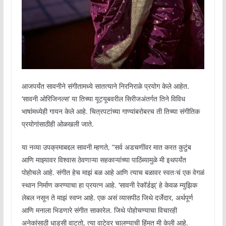
आजपर्यंत सावनीने संगीतामध्ये सातत्याने निरनिराळे प्रयोग केले आहेत.
‘सावनी ओरिजिनल्स’ या तिच्या यूट्यूबवरील सिरीजअंतर्गत तिने विविध
भाषांमध्येही गायन केले आहे. चित्रपटांच्या गाण्यांबरोबरच ती तिच्या संगीतिक
प्रयोगांसाठीही ओळखली जाते.
या नव्या उपक्रमाबद्दल सावनी म्हणते, ”सर्व अडचणींवर मात करत कुटुंब
आणि माझ्यावर विश्वास ठेवणाऱ्या सहकाऱ्यांच्या पाठिंब्यामुळे मी इथपर्यंत
पोहोचले आहे. संगीत हेच माझं बळ आहे आणि त्याच बळावर स्वतःचं एक वेगळं
स्थान निर्माण करण्याचा हा प्रयत्न आहे. ‘सावनी रेकॉर्डझ्’ हे केवळ म्युझिक
लेबल नसून ते माझं स्वप्न आहे. एक असं व्यासपीठ जिथे दर्जेदार, अर्थपूर्ण
आणि मनाला भिडणारे संगीत साकारेल. जिथे पोहोचण्याचा विचारही
अनेकांसाठी धाडसी वाटतो, त्या वाटेवर चालण्याची हिंमत मी केली आहे.