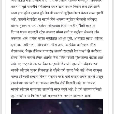
आवाजातील गोडवा, अभिव्यक्तीची ताकद आणि प्रत्येक गाण्यातून जाणवणारी
भावना यामुळे सावनीने रसिकांच्या मनात खास स्थान निर्माण केलं आहे आणि
आता हाच सुरेल प्रवास पुढे नेत ती स्वतःचं म्युझिक लेबल घेऊन सज्ज झाली
आहे. ‘सावनी रेकॉर्डझ्’ या नावाने तिने आपल्या म्युझिक लेबलची अधिकृत
घोषणा नुकत्याच पार पडलेल्या सोहळ्यात केली. मराठी संगीतविश्वातील
दिग्गज गायक पद्मश्री सुरेश वाडकर यांच्या हस्ते या म्युझिक लेबलचे लाँच
करण्यात आले. यावेळी संगीत सृष्टीतील अवधूत गुप्ते, अभिजीत सावंत, कौशल
इनामदार, अविनाश – विश्वजीत, नंदेश उमप, ऋषिकेश कामेरकर, मंगेश
बोरगावकर, निहार शेंबेकर यांच्यासह लावणी सम्राज्ञी मेघा घाडगे ही उपस्थित
होत्या. विशेष म्हणजे लेबल अंतर्गत तिचं पहिलं गाणंही प्रेक्षकांच्या भेटीला आलं
आहे. महाराष्ट्राचे आराध्य दैवत छत्रपती शिवाजी महाराजांना वंदन करत
सावनी रवींद्रने ‘मुजरा शिवबाला’ हे पहिले गाणे सादर केले आहे. वैभव देशमुख
यांच्या ओजस्वी शब्दांना विजय नारायण गवंडे यांचे दमदार संगीत लाभले असून
सावनीच्या आवाजाने या गाण्याला वेगळीच उंची मिळाली आहे. या गाण्यात
सावनी रवींद्रने गायनासह लावणीही सादर केली आहे. हे गाणे लावण्यवतींनाही
खूप भावले व या निमित्ताने सर्व लावण्यवतींचा सन्मान करण्यात आला.