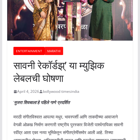
ENTERTAINMENT
MARATHI
सावनी रेकॉर्डझ्’ या म्युझिक
लेबलची घोषणा
April 4, 2026
bollywood timesindia
‘
मुजरा शिवबाला’हे पहिले गाणे प्रदर्शित
मराठी संगीतविश्वात आपल्या मधुर, भावस्पर्शी आणि ताकदीच्या आवाजाने
वेगळी ओळख निर्माण करणारी राष्ट्रीय पुरस्कार विजेती पार्श्वगायिका सावनी
रवींद्र आता एका नव्या भूमिकेतून संगीतप्रेमींसमोर आली आहे. तिच्या