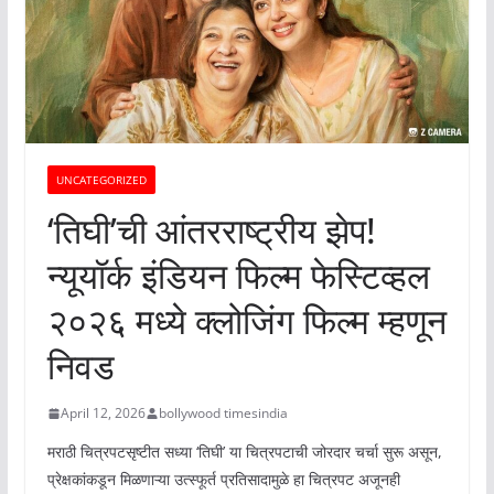
UNCATEGORIZED
‘तिघी’ची आंतरराष्ट्रीय झेप!
न्यूयॉर्क इंडियन फिल्म फेस्टिव्हल
२०२६ मध्ये क्लोजिंग फिल्म म्हणून
निवड
April 12, 2026
bollywood timesindia
मराठी चित्रपटसृष्टीत सध्या ‘तिघी’ या चित्रपटाची जोरदार चर्चा सुरू असून,
प्रेक्षकांकडून मिळणाऱ्या उत्स्फूर्त प्रतिसादामुळे हा चित्रपट अजूनही