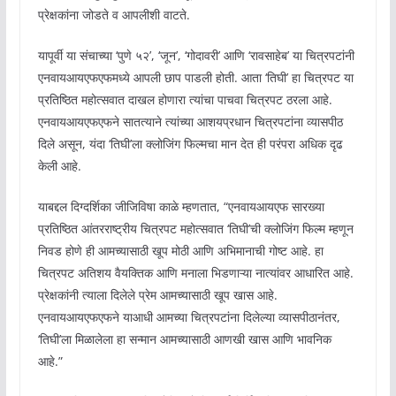
प्रेक्षकांना जोडते व आपलीशी वाटते.
यापूर्वी या संचाच्या ‘पुणे ५२’, ‘जून’, ‘गोदावरी’ आणि ‘रावसाहेब’ या चित्रपटांनी
एनवायआयएफएफमध्ये आपली छाप पाडली होती. आता ‘तिघी’ हा चित्रपट या
प्रतिष्ठित महोत्सवात दाखल होणारा त्यांचा पाचवा चित्रपट ठरला आहे.
एनवायआयएफएफने सातत्याने त्यांच्या आशयप्रधान चित्रपटांना व्यासपीठ
दिले असून, यंदा ‘तिघी’ला क्लोजिंग फिल्मचा मान देत ही परंपरा अधिक दृढ
केली आहे.
याबद्दल दिग्दर्शिका जीजिविषा काळे म्हणतात, “एनवायआयएफ सारख्या
प्रतिष्ठित आंतरराष्ट्रीय चित्रपट महोत्सवात ‘तिघी’ची क्लोजिंग फिल्म म्हणून
निवड होणे ही आमच्यासाठी खूप मोठी आणि अभिमानाची गोष्ट आहे. हा
चित्रपट अतिशय वैयक्तिक आणि मनाला भिडणाऱ्या नात्यांवर आधारित आहे.
प्रेक्षकांनी त्याला दिलेले प्रेम आमच्यासाठी खूप खास आहे.
एनवायआयएफएफने याआधी आमच्या चित्रपटांना दिलेल्या व्यासपीठानंतर,
‘तिघी’ला मिळालेला हा सन्मान आमच्यासाठी आणखी खास आणि भावनिक
आहे.”