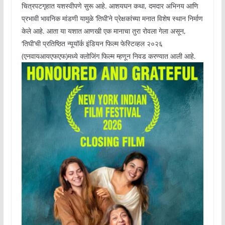
चित्रपटगृहात यशस्वीपणे सुरू आहे. आशयघन कथा, दमदार अभिनय आणि
प्रभावी भावनिक मांडणी यामुळे ‘तिघी’ने प्रेक्षकांच्या मनात विशेष स्थान निर्माण
केले आहे. आता या यशात आणखी एक मानाचा तुरा रोवला गेला असून,
‘तिघी’ची प्रतिष्ठित न्यूयॉर्क इंडियन फिल्म फेस्टिव्हल २०२६
(एनवायआयएफएफ)मध्ये क्लोजिंग फिल्म म्हणून निवड करण्यात आली आहे.