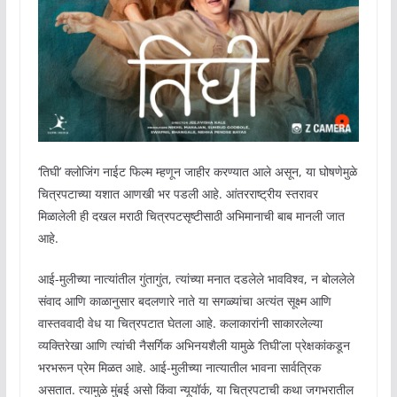
‘तिघी’ क्लोजिंग नाईट फिल्म म्हणून जाहीर करण्यात आले असून, या घोषणेमुळे
चित्रपटाच्या यशात आणखी भर पडली आहे. आंतरराष्ट्रीय स्तरावर
मिळालेली ही दखल मराठी चित्रपटसृष्टीसाठी अभिमानाची बाब मानली जात
आहे.
आई-मुलीच्या नात्यांतील गुंतागुंत, त्यांच्या मनात दडलेले भावविश्व, न बोललेले
संवाद आणि काळानुसार बदलणारे नाते या सगळ्यांचा अत्यंत सूक्ष्म आणि
वास्तववादी वेध या चित्रपटात घेतला आहे. कलाकारांनी साकारलेल्या
व्यक्तिरेखा आणि त्यांची नैसर्गिक अभिनयशैली यामुळे ‘तिघी’ला प्रेक्षकांकडून
भरभरून प्रेम मिळत आहे. आई-मुलीच्या नात्यातील भावना सार्वत्रिक
असतात. त्यामुळे मुंबई असो किंवा न्यूयॉर्क, या चित्रपटाची कथा जगभरातील